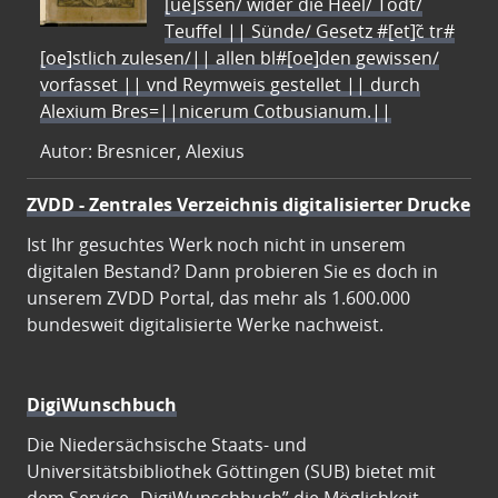
[ue]ssen/ wider die Heel/ Todt/
Teuffel || Sünde/ Gesetz #[et]c̃ tr#
[oe]stlich zulesen/|| allen bl#[oe]den gewissen/
vorfasset || vnd Reymweis gestellet || durch
Alexium Bres=||nicerum Cotbusianum.||
Autor: Bresnicer, Alexius
ZVDD - Zentrales Verzeichnis digitalisierter Drucke
Ist Ihr gesuchtes Werk noch nicht in unserem
digitalen Bestand? Dann probieren Sie es doch in
unserem ZVDD Portal, das mehr als 1.600.000
bundesweit digitalisierte Werke nachweist.
DigiWunschbuch
Die Niedersächsische Staats- und
Universitätsbibliothek Göttingen (SUB) bietet mit