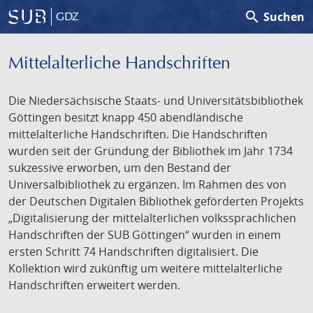
search
Suchen
GDZ
Mittelalterliche Handschriften
Die Niedersächsische Staats- und Universitätsbibliothek
Göttingen besitzt knapp 450 abendländische
mittelalterliche Handschriften. Die Handschriften
wurden seit der Gründung der Bibliothek im Jahr 1734
sukzessive erworben, um den Bestand der
Universalbibliothek zu ergänzen. Im Rahmen des von
der Deutschen Digitalen Bibliothek geförderten Projekts
„Digitalisierung der mittelalterlichen volkssprachlichen
Handschriften der SUB Göttingen“ wurden in einem
ersten Schritt 74 Handschriften digitalisiert. Die
Kollektion wird zukünftig um weitere mittelalterliche
Handschriften erweitert werden.