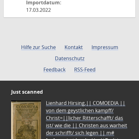
Importdatum:
17.03.2022
Hilfe zur Suche
Kontakt
Impressum
Datenschutz
Feedback
RSS-Feed
Just scanned
Lienhard Hirsing.|| COMOEDIA ||
von dem geystlichen kampff/
Christ=||licher Ritterschafft/ das
ist/ wie die || Christen aus warheit
der schrifft/ sich legen || m#