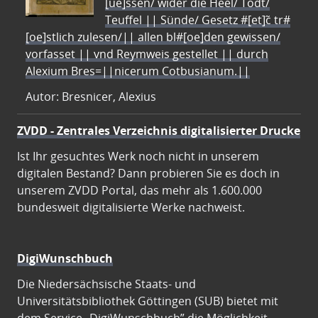
[ue]ssen/ wider die Heel/ Todt/
Teuffel || Sünde/ Gesetz #[et]c̃ tr#
[oe]stlich zulesen/|| allen bl#[oe]den gewissen/
vorfasset || vnd Reymweis gestellet || durch
Alexium Bres=||nicerum Cotbusianum.||
Autor: Bresnicer, Alexius
ZVDD - Zentrales Verzeichnis digitalisierter Drucke
Ist Ihr gesuchtes Werk noch nicht in unserem
digitalen Bestand? Dann probieren Sie es doch in
unserem ZVDD Portal, das mehr als 1.600.000
bundesweit digitalisierte Werke nachweist.
DigiWunschbuch
Die Niedersächsische Staats- und
Universitätsbibliothek Göttingen (SUB) bietet mit