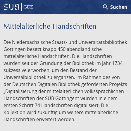
search
Suchen
GDZ
Mittelalterliche Handschriften
Die Niedersächsische Staats- und Universitätsbibliothek
Göttingen besitzt knapp 450 abendländische
mittelalterliche Handschriften. Die Handschriften
wurden seit der Gründung der Bibliothek im Jahr 1734
sukzessive erworben, um den Bestand der
Universalbibliothek zu ergänzen. Im Rahmen des von
der Deutschen Digitalen Bibliothek geförderten Projekts
„Digitalisierung der mittelalterlichen volkssprachlichen
Handschriften der SUB Göttingen“ wurden in einem
ersten Schritt 74 Handschriften digitalisiert. Die
Kollektion wird zukünftig um weitere mittelalterliche
Handschriften erweitert werden.