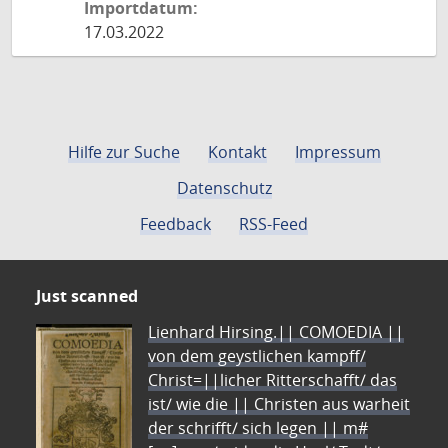
Importdatum:
17.03.2022
Hilfe zur Suche
Kontakt
Impressum
Datenschutz
Feedback
RSS-Feed
Just scanned
Lienhard Hirsing.|| COMOEDIA ||
von dem geystlichen kampff/
Christ=||licher Ritterschafft/ das
ist/ wie die || Christen aus warheit
der schrifft/ sich legen || m#