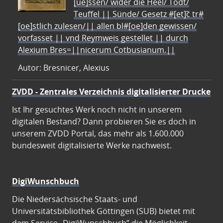
[ue]ssen/ wider die Heel/ Todt/
Teuffel || Sünde/ Gesetz #[et]c̃ tr#
[oe]stlich zulesen/|| allen bl#[oe]den gewissen/
vorfasset || vnd Reymweis gestellet || durch
Alexium Bres=||nicerum Cotbusianum.||
Autor: Bresnicer, Alexius
ZVDD - Zentrales Verzeichnis digitalisierter Drucke
Ist Ihr gesuchtes Werk noch nicht in unserem
digitalen Bestand? Dann probieren Sie es doch in
unserem ZVDD Portal, das mehr als 1.600.000
bundesweit digitalisierte Werke nachweist.
DigiWunschbuch
Die Niedersächsische Staats- und
Universitätsbibliothek Göttingen (SUB) bietet mit