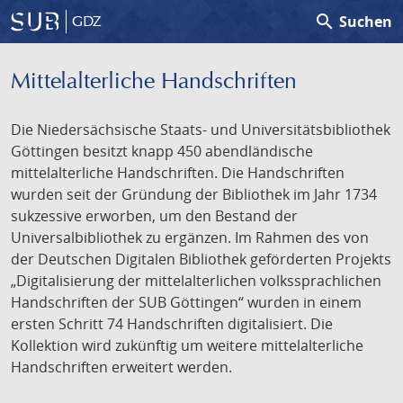
search
Suchen
GDZ
Mittelalterliche Handschriften
Die Niedersächsische Staats- und Universitätsbibliothek
Göttingen besitzt knapp 450 abendländische
mittelalterliche Handschriften. Die Handschriften
wurden seit der Gründung der Bibliothek im Jahr 1734
sukzessive erworben, um den Bestand der
Universalbibliothek zu ergänzen. Im Rahmen des von
der Deutschen Digitalen Bibliothek geförderten Projekts
„Digitalisierung der mittelalterlichen volkssprachlichen
Handschriften der SUB Göttingen“ wurden in einem
ersten Schritt 74 Handschriften digitalisiert. Die
Kollektion wird zukünftig um weitere mittelalterliche
Handschriften erweitert werden.