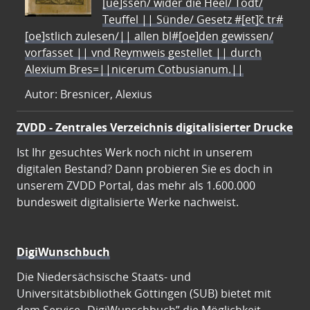
[ue]ssen/ wider die Heel/ Todt/
Teuffel || Sünde/ Gesetz #[et]c̃ tr#
[oe]stlich zulesen/|| allen bl#[oe]den gewissen/
vorfasset || vnd Reymweis gestellet || durch
Alexium Bres=||nicerum Cotbusianum.||
Autor: Bresnicer, Alexius
ZVDD - Zentrales Verzeichnis digitalisierter Drucke
Ist Ihr gesuchtes Werk noch nicht in unserem
digitalen Bestand? Dann probieren Sie es doch in
unserem ZVDD Portal, das mehr als 1.600.000
bundesweit digitalisierte Werke nachweist.
DigiWunschbuch
Die Niedersächsische Staats- und
Universitätsbibliothek Göttingen (SUB) bietet mit