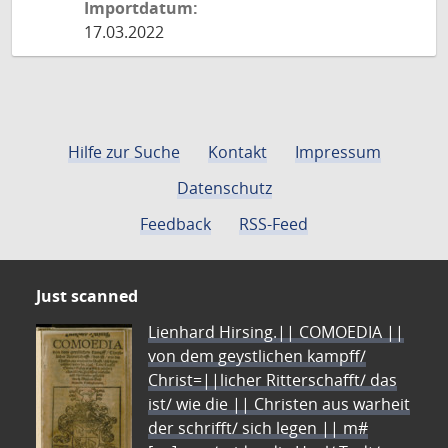
Importdatum:
17.03.2022
Hilfe zur Suche
Kontakt
Impressum
Datenschutz
Feedback
RSS-Feed
Just scanned
Lienhard Hirsing.|| COMOEDIA ||
von dem geystlichen kampff/
Christ=||licher Ritterschafft/ das
ist/ wie die || Christen aus warheit
der schrifft/ sich legen || m#