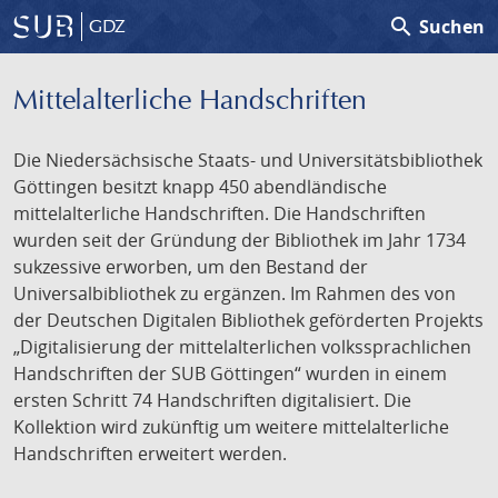
search
Suchen
GDZ
Mittelalterliche Handschriften
Die Niedersächsische Staats- und Universitätsbibliothek
Göttingen besitzt knapp 450 abendländische
mittelalterliche Handschriften. Die Handschriften
wurden seit der Gründung der Bibliothek im Jahr 1734
sukzessive erworben, um den Bestand der
Universalbibliothek zu ergänzen. Im Rahmen des von
der Deutschen Digitalen Bibliothek geförderten Projekts
„Digitalisierung der mittelalterlichen volkssprachlichen
Handschriften der SUB Göttingen“ wurden in einem
ersten Schritt 74 Handschriften digitalisiert. Die
Kollektion wird zukünftig um weitere mittelalterliche
Handschriften erweitert werden.