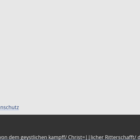
nschutz
n dem geystlichen kampff/ Christ=||licher Ritterschafft/ da