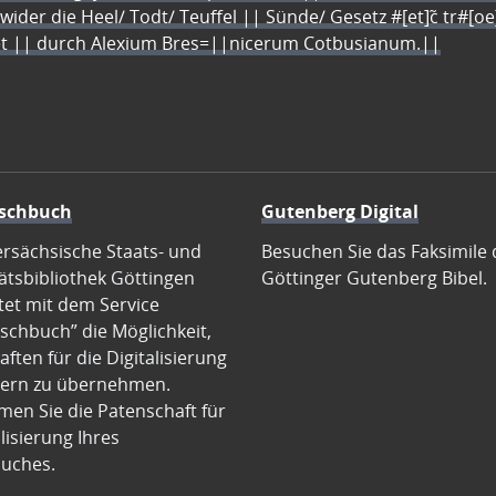
 wider die Heel/ Todt/ Teuffel || Sünde/ Gesetz #[et]c̃ tr#[o
let || durch Alexium Bres=||nicerum Cotbusianum.||
schbuch
Gutenberg Digital
ersächsische Staats- und
Besuchen Sie das Faksimile 
ätsbibliothek Göttingen
Göttinger Gutenberg Bibel.
tet mit dem Service
schbuch” die Möglichkeit,
ften für die Digitalisierung
ern zu übernehmen.
en Sie die Patenschaft für
alisierung Ihres
uches.