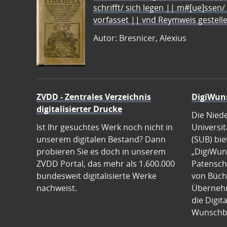
schrifft/ sich legen || m#[ue]ssen/
vorfasset || vnd Reymweis gestel
Autor: Bresnicer, Alexius
ZVDD - Zentrales Verzeichnis
DigiWun
digitalisierter Drucke
Die Nied
Ist Ihr gesuchtes Werk noch nicht in
Universit
unserem digitalen Bestand? Dann
(SUB) bie
probieren Sie es doch in unserem
„DigiWun
ZVDD Portal, das mehr als 1.600.000
Patenscha
bundesweit digitalisierte Werke
von Büch
nachweist.
Übernehm
die Digit
Wunschb