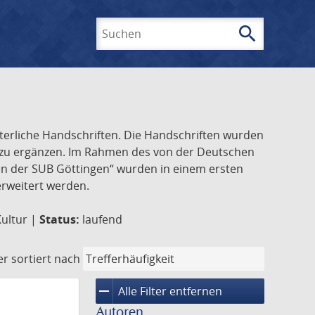
search
Suchen
lterliche Handschriften. Die Handschriften wurden
k zu ergänzen. Im Rahmen des von der Deutschen
ften der SUB Göttingen“ wurden in einem ersten
 erweitert werden.
Kultur |
Status:
laufend
er
sortiert nach
remove
Alle Filter entfernen
Autoren