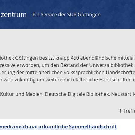
gszentrum
Ein Service der SUB Göttingen
liothek Göttingen besitzt knapp 450 abendländische mittela
ukzessive erworben, um den Bestand der Universalbibliothe
lisierung der mittelalterlichen volkssprachlichen Handschri
ion wird zukünftig um weitere mittelalterliche Handschriften
ultur und Medien, Deutsche Digitale Bibliothek, Neustart 
1 Treff
sch-medizinisch-naturkundliche Sammelhandschrift