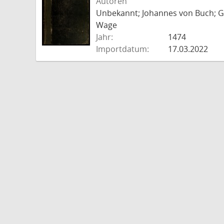
Autoren
Unbekannt; Johannes von Buch; Go
Wage
Jahr:
1474
Importdatum:
17.03.2022