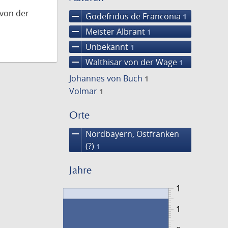
 von der
remove
Godefridus de Franconia
1
remove
Meister Albrant
1
remove
Unbekannt
1
remove
Walthisar von der Wage
1
Johannes von Buch
1
Volmar
1
Orte
remove
Nordbayern, Ostfranken
(?)
1
Jahre
1
1