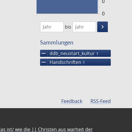
0
0
1474
1475
keyboard_arrow_right
bis
Suche
einschränke
Sammlungen
remove
ddb_neustart_kultur
1
remove
Handschriften
1
Feedback
RSS-Feed
s ist/ wie die || Christen aus warheit der