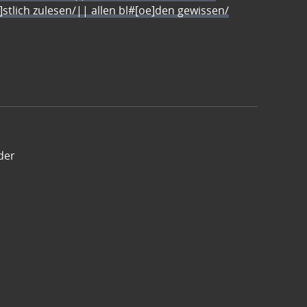
e]stlich zulesen/|| allen bl#[oe]den gewissen/
der