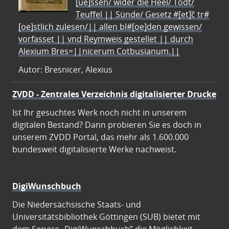
[ue]ssen/ wider die Heel/ Todt/
Teuffel || Sünde/ Gesetz #[et]c̃ tr#
[oe]stlich zulesen/|| allen bl#[oe]den gewissen/
vorfasset || vnd Reymweis gestellet || durch
Alexium Bres=||nicerum Cotbusianum.||
Autor: Bresnicer, Alexius
ZVDD - Zentrales Verzeichnis digitalisierter Drucke
Ist Ihr gesuchtes Werk noch nicht in unserem
digitalen Bestand? Dann probieren Sie es doch in
unserem ZVDD Portal, das mehr als 1.600.000
bundesweit digitalisierte Werke nachweist.
DigiWunschbuch
Die Niedersächsische Staats- und
Universitätsbibliothek Göttingen (SUB) bietet mit