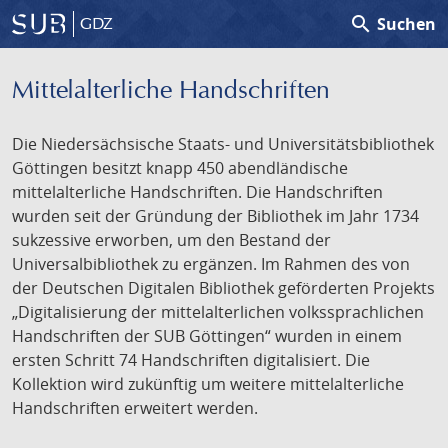
search
Suchen
GDZ
Mittelalterliche Handschriften
Die Niedersächsische Staats- und Universitätsbibliothek
Göttingen besitzt knapp 450 abendländische
mittelalterliche Handschriften. Die Handschriften
wurden seit der Gründung der Bibliothek im Jahr 1734
sukzessive erworben, um den Bestand der
Universalbibliothek zu ergänzen. Im Rahmen des von
der Deutschen Digitalen Bibliothek geförderten Projekts
„Digitalisierung der mittelalterlichen volkssprachlichen
Handschriften der SUB Göttingen“ wurden in einem
ersten Schritt 74 Handschriften digitalisiert. Die
Kollektion wird zukünftig um weitere mittelalterliche
Handschriften erweitert werden.