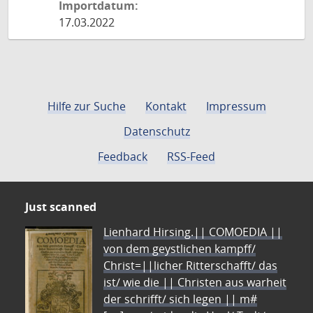
Importdatum:
17.03.2022
Hilfe zur Suche
Kontakt
Impressum
Datenschutz
Feedback
RSS-Feed
Just scanned
Lienhard Hirsing.|| COMOEDIA ||
von dem geystlichen kampff/
Christ=||licher Ritterschafft/ das
ist/ wie die || Christen aus warheit
der schrifft/ sich legen || m#