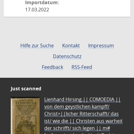
Importdatum:
17.03.2022
Hilfe zur Suche
Kontakt
Impressum
Datenschutz
Feedback
RSS-Feed
Just scanned
Lienhard Hirsing.|| COMOEDIA ||
von dem geystlichen kampff/
Christ=||licher Ritterschafft/ das
ist/ wie die || Christen aus warheit
der schrifft/ sich legen || m#