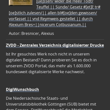
[ue]ssen/ wider die Heel/ Todt/
Teuffel || Sünde/ Gesetz #[et]c̃ tr#
[oe]stlich zulesen/|| allen bl#[oe]den gewissen/
vorfasset || vnd Reymweis gestellet || durch
Alexium Bres=||nicerum Cotbusianum.||
Autor: Bresnicer, Alexius
ZVDD - Zentrales Verzeichnis digitalisierter Drucke
Ist Ihr gesuchtes Werk noch nicht in unserem
digitalen Bestand? Dann probieren Sie es doch in
unserem ZVDD Portal, das mehr als 1.600.000
bundesweit digitalisierte Werke nachweist.
DigiWunschbuch
Die Niedersächsische Staats- und
Universitätsbibliothek Göttingen (SUB) bietet mit