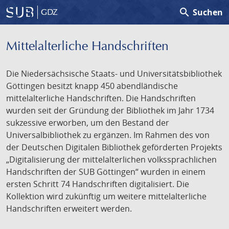
search
Suchen
GDZ
Mittelalterliche Handschriften
Die Niedersächsische Staats- und Universitätsbibliothek
Göttingen besitzt knapp 450 abendländische
mittelalterliche Handschriften. Die Handschriften
wurden seit der Gründung der Bibliothek im Jahr 1734
sukzessive erworben, um den Bestand der
Universalbibliothek zu ergänzen. Im Rahmen des von
der Deutschen Digitalen Bibliothek geförderten Projekts
„Digitalisierung der mittelalterlichen volkssprachlichen
Handschriften der SUB Göttingen“ wurden in einem
ersten Schritt 74 Handschriften digitalisiert. Die
Kollektion wird zukünftig um weitere mittelalterliche
Handschriften erweitert werden.