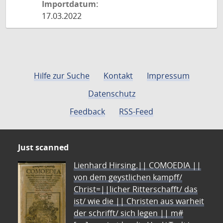
Importdatum:
17.03.2022
Hilfe zur Suche
Kontakt
Impressum
Datenschutz
Feedback
RSS-Feed
Just scanned
Lienhard Hirsing.|| COMOEDIA ||
von dem geystlichen kampff/
Christ=||licher Ritterschafft/ das
ist/ wie die || Christen aus warheit
der schrifft/ sich legen || m#