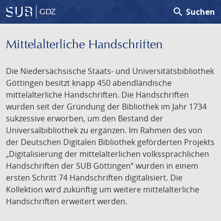
search
Suchen
GDZ
Mittelalterliche Handschriften
Die Niedersächsische Staats- und Universitätsbibliothek
Göttingen besitzt knapp 450 abendländische
mittelalterliche Handschriften. Die Handschriften
wurden seit der Gründung der Bibliothek im Jahr 1734
sukzessive erworben, um den Bestand der
Universalbibliothek zu ergänzen. Im Rahmen des von
der Deutschen Digitalen Bibliothek geförderten Projekts
„Digitalisierung der mittelalterlichen volkssprachlichen
Handschriften der SUB Göttingen“ wurden in einem
ersten Schritt 74 Handschriften digitalisiert. Die
Kollektion wird zukünftig um weitere mittelalterliche
Handschriften erweitert werden.