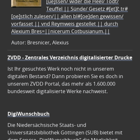
[ue]ssen/ wider die Heel/ Todt/
Teuffel || Sünde/ Gesetz #[et]c̃ tr#
[oe]stlich zulesen/|| allen bl#[oe]den gewissen/
vorfasset || vnd Reymweis gestellet || durch
Alexium Bres=||nicerum Cotbusianum.||
Autor: Bresnicer, Alexius
ZVDD - Zentrales Verzeichnis digitalisierter Drucke
Ist Ihr gesuchtes Werk noch nicht in unserem
digitalen Bestand? Dann probieren Sie es doch in
unserem ZVDD Portal, das mehr als 1.600.000
bundesweit digitalisierte Werke nachweist.
DigiWunschbuch
Die Niedersächsische Staats- und
Universitätsbibliothek Göttingen (SUB) bietet mit