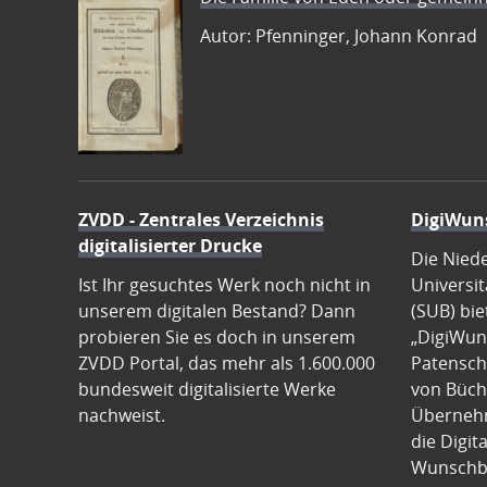
Autor: Pfenninger, Johann Konrad
ZVDD - Zentrales Verzeichnis
DigiWun
digitalisierter Drucke
Die Nied
Ist Ihr gesuchtes Werk noch nicht in
Universit
unserem digitalen Bestand? Dann
(SUB) bie
probieren Sie es doch in unserem
„DigiWun
ZVDD Portal, das mehr als 1.600.000
Patenscha
bundesweit digitalisierte Werke
von Büch
nachweist.
Übernehm
die Digit
Wunschb