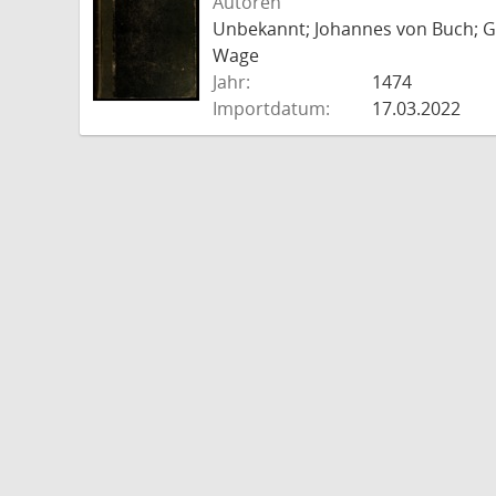
Autoren
Unbekannt; Johannes von Buch; Go
Wage
Jahr:
1474
Importdatum:
17.03.2022