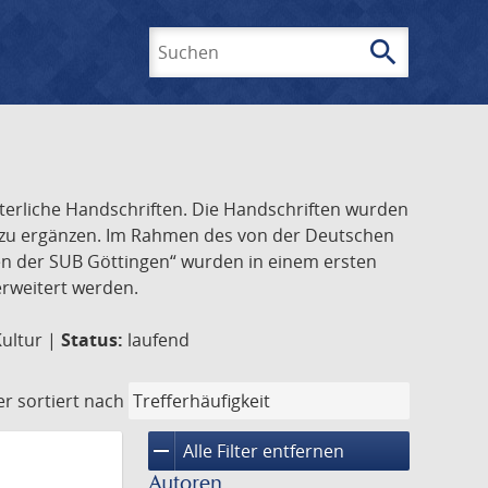
search
Suchen
lterliche Handschriften. Die Handschriften wurden
k zu ergänzen. Im Rahmen des von der Deutschen
ften der SUB Göttingen“ wurden in einem ersten
 erweitert werden.
Kultur |
Status:
laufend
er
sortiert nach
remove
Alle Filter entfernen
Autoren