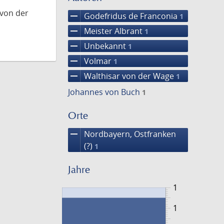
 von der
remove
Godefridus de Franconia
1
remove
Meister Albrant
1
remove
Unbekannt
1
remove
Volmar
1
remove
Walthisar von der Wage
1
Johannes von Buch
1
Orte
remove
Nordbayern, Ostfranken
(?)
1
Jahre
1
1