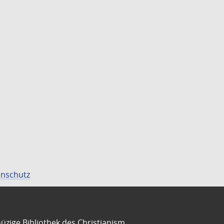
nschutz
üzige Bibliothek des Christianism