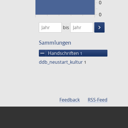
0
0
1474
1475
keyboard_arrow_right
bis
Suche
einschränke
Sammlungen
remove
Handschriften
1
ddb_neustart_kultur
1
Feedback
RSS-Feed