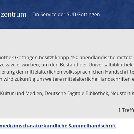
gszentrum
Ein Service der SUB Göttingen
liothek Göttingen besitzt knapp 450 abendländische mittela
ukzessive erworben, um den Bestand der Universalbibliothe
lisierung der mittelalterlichen volkssprachlichen Handschri
ion wird zukünftig um weitere mittelalterliche Handschriften
ultur und Medien, Deutsche Digitale Bibliothek, Neustart 
1 Treff
sch-medizinisch-naturkundliche Sammelhandschrift