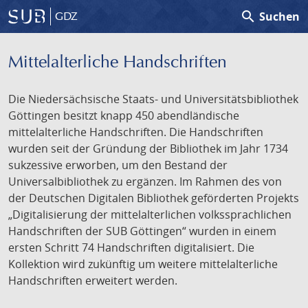
search
Suchen
GDZ
Mittelalterliche Handschriften
Die Niedersächsische Staats- und Universitätsbibliothek
Göttingen besitzt knapp 450 abendländische
mittelalterliche Handschriften. Die Handschriften
wurden seit der Gründung der Bibliothek im Jahr 1734
sukzessive erworben, um den Bestand der
Universalbibliothek zu ergänzen. Im Rahmen des von
der Deutschen Digitalen Bibliothek geförderten Projekts
„Digitalisierung der mittelalterlichen volkssprachlichen
Handschriften der SUB Göttingen“ wurden in einem
ersten Schritt 74 Handschriften digitalisiert. Die
Kollektion wird zukünftig um weitere mittelalterliche
Handschriften erweitert werden.