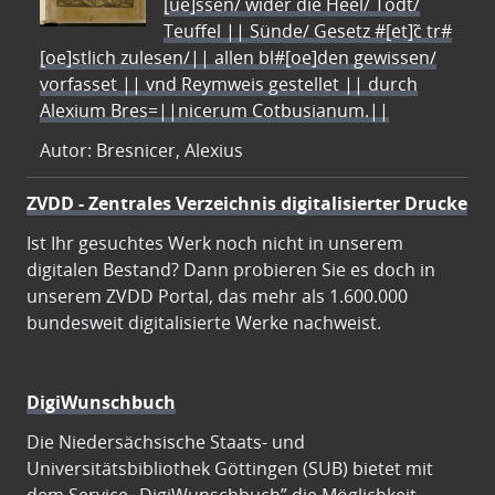
[ue]ssen/ wider die Heel/ Todt/
Teuffel || Sünde/ Gesetz #[et]c̃ tr#
[oe]stlich zulesen/|| allen bl#[oe]den gewissen/
vorfasset || vnd Reymweis gestellet || durch
Alexium Bres=||nicerum Cotbusianum.||
Autor: Bresnicer, Alexius
ZVDD - Zentrales Verzeichnis digitalisierter Drucke
Ist Ihr gesuchtes Werk noch nicht in unserem
digitalen Bestand? Dann probieren Sie es doch in
unserem ZVDD Portal, das mehr als 1.600.000
bundesweit digitalisierte Werke nachweist.
DigiWunschbuch
Die Niedersächsische Staats- und
Universitätsbibliothek Göttingen (SUB) bietet mit