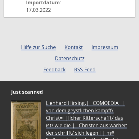
Importdatum:
17.03.2022
Hilfe zur Suche
Kontakt
Impressum
Datenschutz
Feedback
RSS-Feed
Just scanned
Lienhard Hirsing.|| COMOEDIA ||
von dem geystlichen kampff/
Christ=||licher Ritterschafft/ das
ist/ wie die || Christen aus warheit
der schrifft/ sich legen || m#