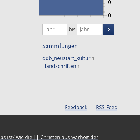
0
0
1474
1475
keyboard_arrow_right
bis
Suche
einschränke
Sammlungen
ddb_neustart_kultur
1
Handschriften
1
Feedback
RSS-Feed
s ist/ wie die || Christen aus warheit der