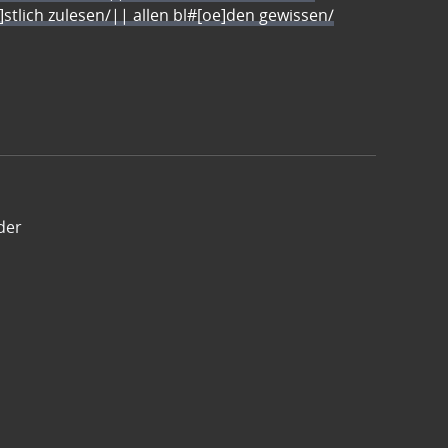
e]stlich zulesen/|| allen bl#[oe]den gewissen/
der