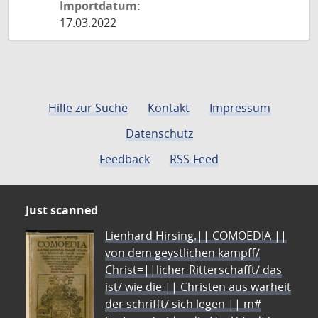
Importdatum:
17.03.2022
Hilfe zur Suche
Kontakt
Impressum
Datenschutz
Feedback
RSS-Feed
Just scanned
Lienhard Hirsing.|| COMOEDIA ||
von dem geystlichen kampff/
Christ=||licher Ritterschafft/ das
ist/ wie die || Christen aus warheit
der schrifft/ sich legen || m#