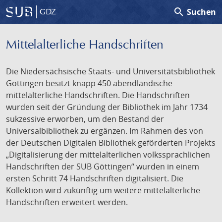
search
Suchen
GDZ
Mittelalterliche Handschriften
Die Niedersächsische Staats- und Universitätsbibliothek
Göttingen besitzt knapp 450 abendländische
mittelalterliche Handschriften. Die Handschriften
wurden seit der Gründung der Bibliothek im Jahr 1734
sukzessive erworben, um den Bestand der
Universalbibliothek zu ergänzen. Im Rahmen des von
der Deutschen Digitalen Bibliothek geförderten Projekts
„Digitalisierung der mittelalterlichen volkssprachlichen
Handschriften der SUB Göttingen“ wurden in einem
ersten Schritt 74 Handschriften digitalisiert. Die
Kollektion wird zukünftig um weitere mittelalterliche
Handschriften erweitert werden.