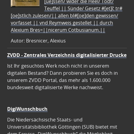
[ue]ssen/ wider die Heel/ Todt/
Teuffel || Sünde/ Gesetz #[et]c̃ tr#
[oe]stlich zulesen/|| allen bl#[oe]den gewissen/
vorfasset || vnd Reymweis gestellet || durch
Alexium Bres=||nicerum Cotbusianum.||
Autor: Bresnicer, Alexius
ZVDD - Zentrales Verzeichnis digitalisierter Drucke
Ist Ihr gesuchtes Werk noch nicht in unserem
digitalen Bestand? Dann probieren Sie es doch in
unserem ZVDD Portal, das mehr als 1.600.000
bundesweit digitalisierte Werke nachweist.
DigiWunschbuch
Die Niedersächsische Staats- und
Universitätsbibliothek Göttingen (SUB) bietet mit