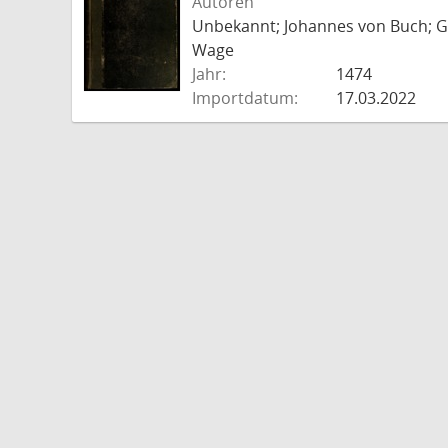
Autoren
Unbekannt; Johannes von Buch; Go
Wage
Jahr:
1474
Importdatum:
17.03.2022