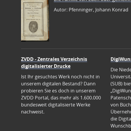
Autor: Pfenninger, Johann Konrad
ZVDD - Zentrales Verzeichnis
DigiWun
digitalisierter Drucke
Die Nied
Ist Ihr gesuchtes Werk noch nicht in
Universit
unserem digitalen Bestand? Dann
(SUB) bie
probieren Sie es doch in unserem
„DigiWun
ZVDD Portal, das mehr als 1.600.000
Patenscha
bundesweit digitalisierte Werke
von Büch
nachweist.
Übernehm
die Digit
Wunschb