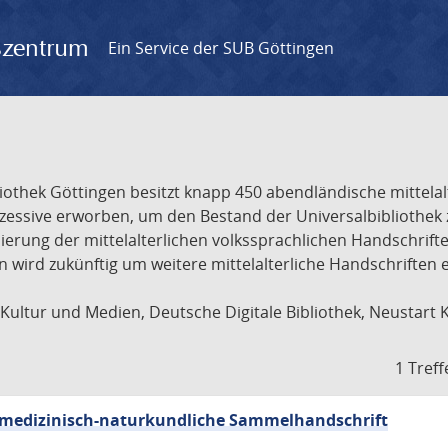
gszentrum
Ein Service der SUB Göttingen
liothek Göttingen besitzt knapp 450 abendländische mittela
ukzessive erworben, um den Bestand der Universalbibliothe
lisierung der mittelalterlichen volkssprachlichen Handschri
ion wird zukünftig um weitere mittelalterliche Handschriften
ultur und Medien, Deutsche Digitale Bibliothek, Neustart 
1 Treff
sch-medizinisch-naturkundliche Sammelhandschrift