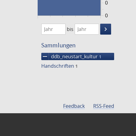
0
0
1474
1475
keyboard_arrow_right
bis
Suche
einschränke
Sammlungen
remove
ddb_neustart_kultur
1
Handschriften
1
Feedback
RSS-Feed