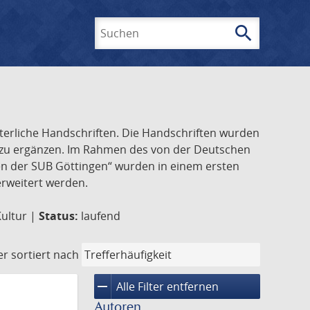
search
Suchen
lterliche Handschriften. Die Handschriften wurden
k zu ergänzen. Im Rahmen des von der Deutschen
ften der SUB Göttingen“ wurden in einem ersten
 erweitert werden.
Kultur |
Status:
laufend
er
sortiert nach
remove
Alle Filter entfernen
Autoren