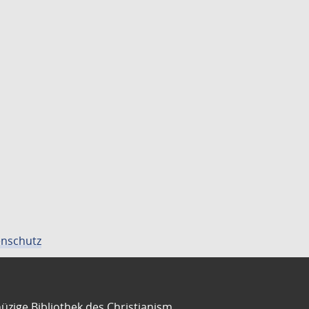
nschutz
üzige Bibliothek des Christianism