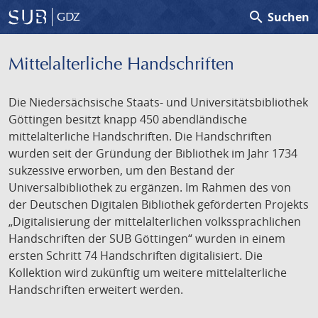
search
Suchen
GDZ
Mittelalterliche Handschriften
Die Niedersächsische Staats- und Universitätsbibliothek
Göttingen besitzt knapp 450 abendländische
mittelalterliche Handschriften. Die Handschriften
wurden seit der Gründung der Bibliothek im Jahr 1734
sukzessive erworben, um den Bestand der
Universalbibliothek zu ergänzen. Im Rahmen des von
der Deutschen Digitalen Bibliothek geförderten Projekts
„Digitalisierung der mittelalterlichen volkssprachlichen
Handschriften der SUB Göttingen“ wurden in einem
ersten Schritt 74 Handschriften digitalisiert. Die
Kollektion wird zukünftig um weitere mittelalterliche
Handschriften erweitert werden.