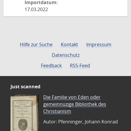
Importdatum:
17.03.2022
Hilfe zur Suche
Kontakt
Impressum
Datenschutz
Feedback
RSS-Feed
Just scanned
Die Familie von Eden oder
gemeinnüzige Bibliothek des
Christianism
Autor: Pfenninger, Johann Konrad