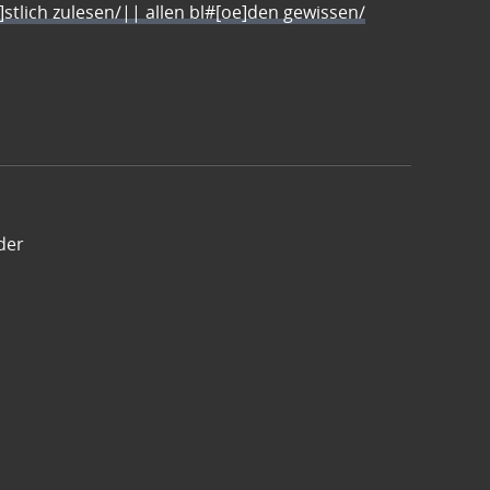
e]stlich zulesen/|| allen bl#[oe]den gewissen/
der