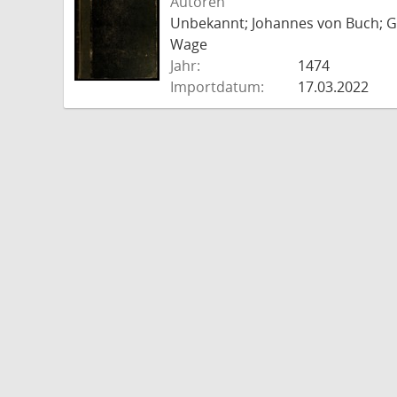
Autoren
Unbekannt; Johannes von Buch; Go
Wage
Jahr:
1474
Importdatum:
17.03.2022