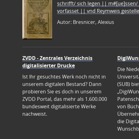
schrifft/ sich legen || m#[ue]ssen/
vorfasset || vnd Reymweis gestel
Autor: Bresnicer, Alexius
ZVDD - Zentrales Verzeichnis
DigiWun
digitalisierter Drucke
Die Nied
Ist Ihr gesuchtes Werk noch nicht in
Universit
unserem digitalen Bestand? Dann
(SUB) bie
probieren Sie es doch in unserem
„DigiWun
ZVDD Portal, das mehr als 1.600.000
Patenscha
bundesweit digitalisierte Werke
von Büch
nachweist.
Übernehm
die Digit
Wunschb