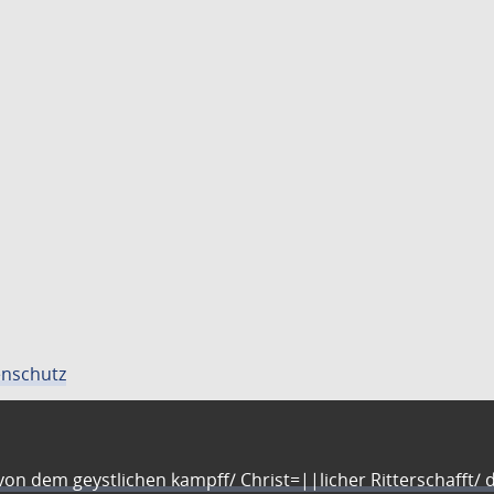
nschutz
n dem geystlichen kampff/ Christ=||licher Ritterschafft/ da