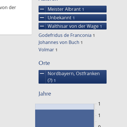
 von der
remove
Meister Albrant
1
remove
Unbekannt
1
remove
Walthisar von der Wage
1
Godefridus de Franconia
1
Johannes von Buch
1
Volmar
1
Orte
remove
Nordbayern, Ostfranken
(?)
1
Jahre
1
1