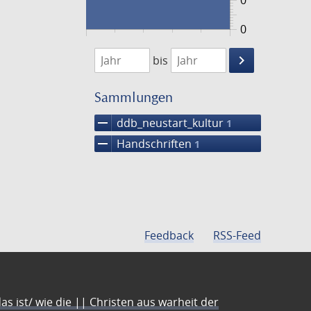
0
0
1474
1475
keyboard_arrow_right
bis
Suche
einschränke
Sammlungen
remove
ddb_neustart_kultur
1
remove
Handschriften
1
Feedback
RSS-Feed
s ist/ wie die || Christen aus warheit der