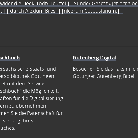
 wider die Heel/ Todt/ Teuffel || Sünde/ Gesetz #[et]c̃ tr#[o
let || durch Alexium Bres=||nicerum Cotbusianum.||
schbuch
Gutenberg Digital
ersächsische Staats- und
Besuchen Sie das Faksimile 
ätsbibliothek Göttingen
Göttinger Gutenberg Bibel.
tet mit dem Service
schbuch” die Möglichkeit,
ften für die Digitalisierung
ern zu übernehmen.
en Sie die Patenschaft für
alisierung Ihres
uches.