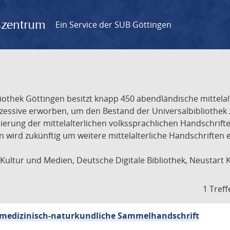
gszentrum
Ein Service der SUB Göttingen
liothek Göttingen besitzt knapp 450 abendländische mittela
ukzessive erworben, um den Bestand der Universalbibliothe
lisierung der mittelalterlichen volkssprachlichen Handschri
ion wird zukünftig um weitere mittelalterliche Handschriften
ultur und Medien, Deutsche Digitale Bibliothek, Neustart 
1 Treff
sch-medizinisch-naturkundliche Sammelhandschrift