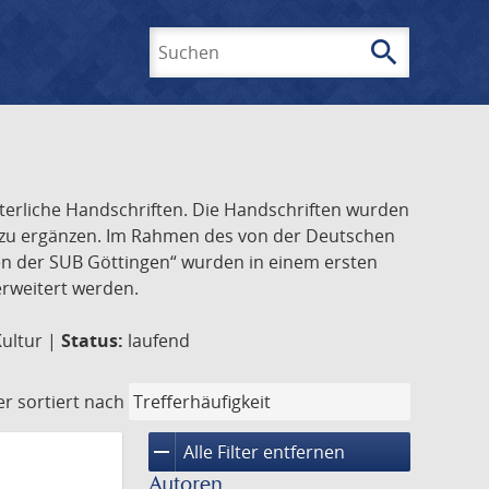
search
Suchen
lterliche Handschriften. Die Handschriften wurden
k zu ergänzen. Im Rahmen des von der Deutschen
ften der SUB Göttingen“ wurden in einem ersten
 erweitert werden.
Kultur |
Status:
laufend
er
sortiert nach
remove
Alle Filter entfernen
Autoren