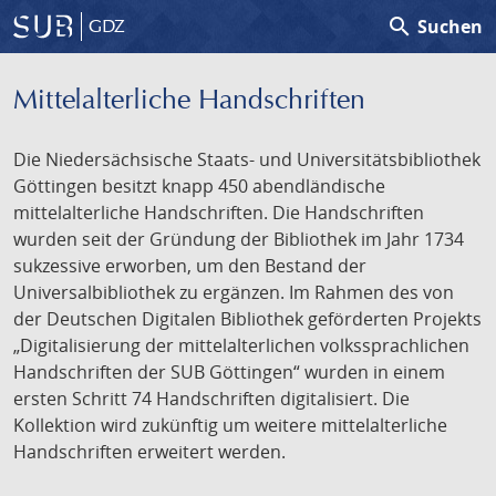
search
Suchen
GDZ
Mittelalterliche Handschriften
Die Niedersächsische Staats- und Universitätsbibliothek
Göttingen besitzt knapp 450 abendländische
mittelalterliche Handschriften. Die Handschriften
wurden seit der Gründung der Bibliothek im Jahr 1734
sukzessive erworben, um den Bestand der
Universalbibliothek zu ergänzen. Im Rahmen des von
der Deutschen Digitalen Bibliothek geförderten Projekts
„Digitalisierung der mittelalterlichen volkssprachlichen
Handschriften der SUB Göttingen“ wurden in einem
ersten Schritt 74 Handschriften digitalisiert. Die
Kollektion wird zukünftig um weitere mittelalterliche
Handschriften erweitert werden.