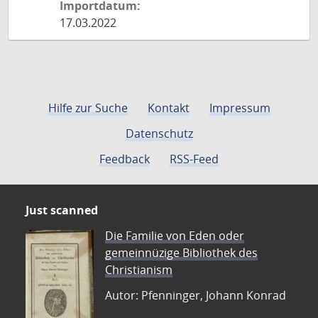
Importdatum:
17.03.2022
Hilfe zur Suche
Kontakt
Impressum
Datenschutz
Feedback
RSS-Feed
Just scanned
Die Familie von Eden oder
gemeinnüzige Bibliothek des
Christianism
Autor: Pfenninger, Johann Konrad