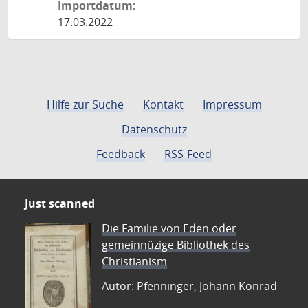
Importdatum:
17.03.2022
Hilfe zur Suche
Kontakt
Impressum
Datenschutz
Feedback
RSS-Feed
Just scanned
Die Familie von Eden oder
gemeinnüzige Bibliothek des
Christianism
Autor: Pfenninger, Johann Konrad