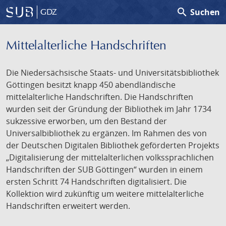
search
Suchen
GDZ
Mittelalterliche Handschriften
Die Niedersächsische Staats- und Universitätsbibliothek
Göttingen besitzt knapp 450 abendländische
mittelalterliche Handschriften. Die Handschriften
wurden seit der Gründung der Bibliothek im Jahr 1734
sukzessive erworben, um den Bestand der
Universalbibliothek zu ergänzen. Im Rahmen des von
der Deutschen Digitalen Bibliothek geförderten Projekts
„Digitalisierung der mittelalterlichen volkssprachlichen
Handschriften der SUB Göttingen“ wurden in einem
ersten Schritt 74 Handschriften digitalisiert. Die
Kollektion wird zukünftig um weitere mittelalterliche
Handschriften erweitert werden.