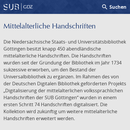
search
Suchen
GDZ
Mittelalterliche Handschriften
Die Niedersächsische Staats- und Universitätsbibliothek
Göttingen besitzt knapp 450 abendländische
mittelalterliche Handschriften. Die Handschriften
wurden seit der Gründung der Bibliothek im Jahr 1734
sukzessive erworben, um den Bestand der
Universalbibliothek zu ergänzen. Im Rahmen des von
der Deutschen Digitalen Bibliothek geförderten Projekts
„Digitalisierung der mittelalterlichen volkssprachlichen
Handschriften der SUB Göttingen“ wurden in einem
ersten Schritt 74 Handschriften digitalisiert. Die
Kollektion wird zukünftig um weitere mittelalterliche
Handschriften erweitert werden.