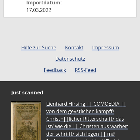
Importdatum:
17.03.2022
Hilfe zur Suche
Kontakt
Impressum
Datenschutz
Feedback
RSS-Feed
Just scanned
Lienhard Hirsing.|| COMOEDIA ||
von dem geystlichen kampff/
Christ=||licher Ritterschafft/ das
ist/ wie die || Christen aus warheit
der schrifft/ sich legen || m#