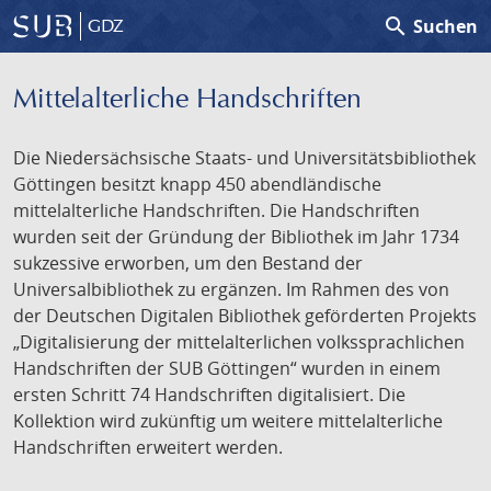
search
Suchen
GDZ
Mittelalterliche Handschriften
Die Niedersächsische Staats- und Universitätsbibliothek
Göttingen besitzt knapp 450 abendländische
mittelalterliche Handschriften. Die Handschriften
wurden seit der Gründung der Bibliothek im Jahr 1734
sukzessive erworben, um den Bestand der
Universalbibliothek zu ergänzen. Im Rahmen des von
der Deutschen Digitalen Bibliothek geförderten Projekts
„Digitalisierung der mittelalterlichen volkssprachlichen
Handschriften der SUB Göttingen“ wurden in einem
ersten Schritt 74 Handschriften digitalisiert. Die
Kollektion wird zukünftig um weitere mittelalterliche
Handschriften erweitert werden.