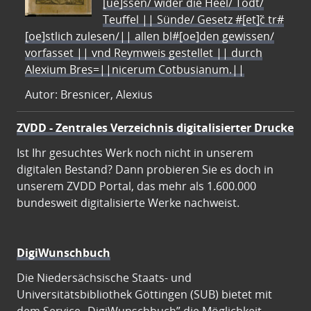
[ue]ssen/ wider die Heel/ Todt/
Teuffel || Sünde/ Gesetz #[et]c̃ tr#
[oe]stlich zulesen/|| allen bl#[oe]den gewissen/
vorfasset || vnd Reymweis gestellet || durch
Alexium Bres=||nicerum Cotbusianum.||
Autor: Bresnicer, Alexius
ZVDD - Zentrales Verzeichnis digitalisierter Drucke
Ist Ihr gesuchtes Werk noch nicht in unserem
digitalen Bestand? Dann probieren Sie es doch in
unserem ZVDD Portal, das mehr als 1.600.000
bundesweit digitalisierte Werke nachweist.
DigiWunschbuch
Die Niedersächsische Staats- und
Universitätsbibliothek Göttingen (SUB) bietet mit