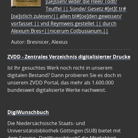
[ue]ssen/ wider die Heel/ Todt/
Teuffel || Sünde/ Gesetz #[et]c̃ tr#
[oe]stlich zulesen/|| allen bl#[oe]den gewissen/
vorfasset || vnd Reymweis gestellet || durch
Alexium Bres=||nicerum Cotbusianum.||
Autor: Bresnicer, Alexius
ZVDD - Zentrales Verzeichnis digitalisierter Drucke
Ist Ihr gesuchtes Werk noch nicht in unserem
digitalen Bestand? Dann probieren Sie es doch in
unserem ZVDD Portal, das mehr als 1.600.000
bundesweit digitalisierte Werke nachweist.
DigiWunschbuch
Die Niedersächsische Staats- und
Universitätsbibliothek Göttingen (SUB) bietet mit