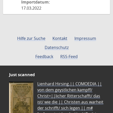
Importdatum:
17.03.2022
Hilfe zur Suche
Kontakt
Impressum
Datenschutz
Feedback
RSS-Feed
Just scanned
Lienhard Hirsing.|| COMOEDIA ||
von dem geystlichen kampff/
Christ=||licher Ritterschafft/ das
ist/ wie die || Christen aus warheit
der schrifft/ sich legen || m#