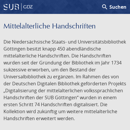
search
Suchen
GDZ
Mittelalterliche Handschriften
Die Niedersächsische Staats- und Universitätsbibliothek
Göttingen besitzt knapp 450 abendländische
mittelalterliche Handschriften. Die Handschriften
wurden seit der Gründung der Bibliothek im Jahr 1734
sukzessive erworben, um den Bestand der
Universalbibliothek zu ergänzen. Im Rahmen des von
der Deutschen Digitalen Bibliothek geförderten Projekts
„Digitalisierung der mittelalterlichen volkssprachlichen
Handschriften der SUB Göttingen“ wurden in einem
ersten Schritt 74 Handschriften digitalisiert. Die
Kollektion wird zukünftig um weitere mittelalterliche
Handschriften erweitert werden.