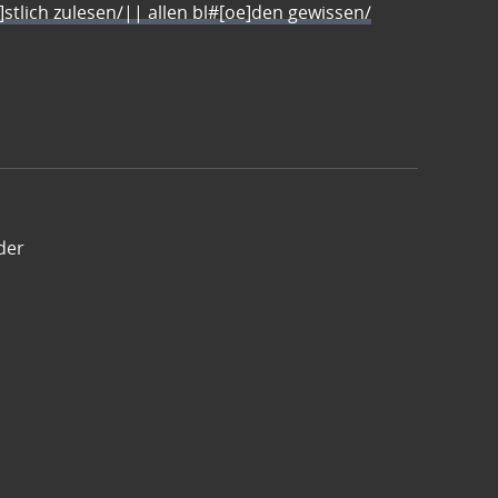
e]stlich zulesen/|| allen bl#[oe]den gewissen/
der