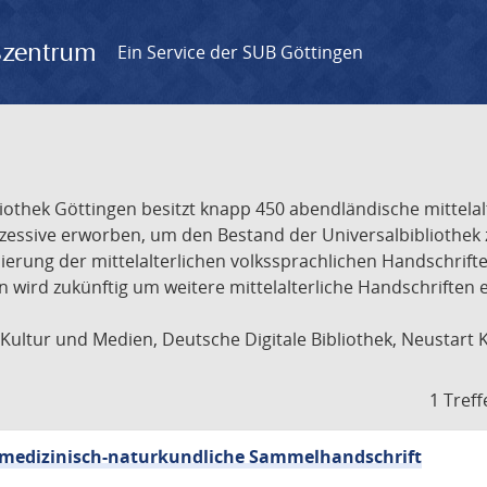
gszentrum
Ein Service der SUB Göttingen
liothek Göttingen besitzt knapp 450 abendländische mittela
ukzessive erworben, um den Bestand der Universalbibliothe
lisierung der mittelalterlichen volkssprachlichen Handschri
ion wird zukünftig um weitere mittelalterliche Handschriften
ultur und Medien, Deutsche Digitale Bibliothek, Neustart 
1 Treff
sch-medizinisch-naturkundliche Sammelhandschrift