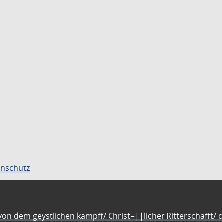
nschutz
n dem geystlichen kampff/ Christ=||licher Ritterschafft/ da