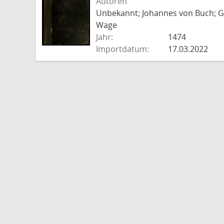
Autoren
Unbekannt; Johannes von Buch; Go
Wage
Jahr:
1474
Importdatum:
17.03.2022