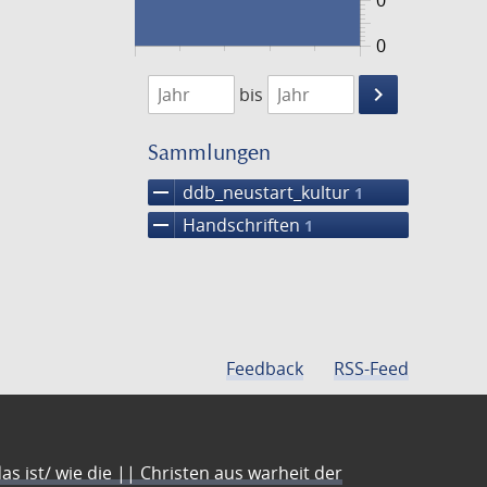
0
0
1474
1475
keyboard_arrow_right
bis
Suche
einschränke
Sammlungen
remove
ddb_neustart_kultur
1
remove
Handschriften
1
Feedback
RSS-Feed
s ist/ wie die || Christen aus warheit der