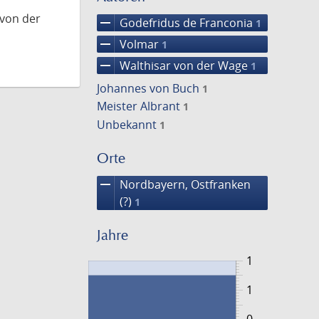
 von der
remove
Godefridus de Franconia
1
remove
Volmar
1
remove
Walthisar von der Wage
1
Johannes von Buch
1
Meister Albrant
1
Unbekannt
1
Orte
remove
Nordbayern, Ostfranken
(?)
1
Jahre
1
1