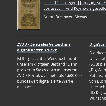
schrifft/ sich legen || m#[ue]ssen/
vorfasset || vnd Reymweis gestel
Autor: Bresnicer, Alexius
ZVDD - Zentrales Verzeichnis
DigiWun
digitalisierter Drucke
Die Nied
Ist Ihr gesuchtes Werk noch nicht in
Universit
unserem digitalen Bestand? Dann
(SUB) bie
probieren Sie es doch in unserem
„DigiWun
ZVDD Portal, das mehr als 1.600.000
Patenscha
bundesweit digitalisierte Werke
von Büch
nachweist.
Übernehm
die Digit
Wunschb