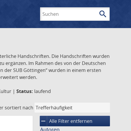
search
Suchen
lterliche Handschriften. Die Handschriften wurden
k zu ergänzen. Im Rahmen des von der Deutschen
ften der SUB Göttingen“ wurden in einem ersten
 erweitert werden.
Kultur |
Status:
laufend
er
sortiert nach
remove
Alle Filter entfernen
Autoren