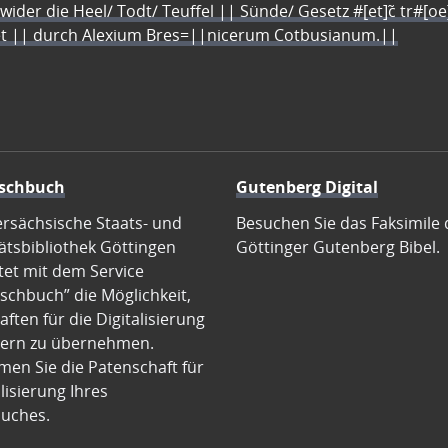
 wider die Heel/ Todt/ Teuffel || Sünde/ Gesetz #[et]c̃ tr#[o
let || durch Alexium Bres=||nicerum Cotbusianum.||
schbuch
Gutenberg Digital
ersächsische Staats- und
Besuchen Sie das Faksimile 
ätsbibliothek Göttingen
Göttinger Gutenberg Bibel.
tet mit dem Service
schbuch” die Möglichkeit,
ften für die Digitalisierung
ern zu übernehmen.
en Sie die Patenschaft für
alisierung Ihres
uches.