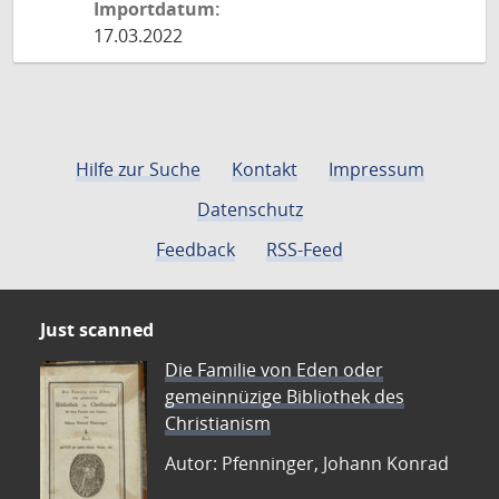
Importdatum:
17.03.2022
Hilfe zur Suche
Kontakt
Impressum
Datenschutz
Feedback
RSS-Feed
Just scanned
Die Familie von Eden oder
gemeinnüzige Bibliothek des
Christianism
Autor: Pfenninger, Johann Konrad