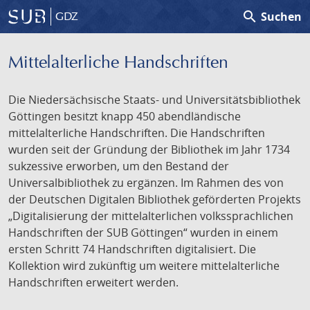
search
Suchen
GDZ
Mittelalterliche Handschriften
Die Niedersächsische Staats- und Universitätsbibliothek
Göttingen besitzt knapp 450 abendländische
mittelalterliche Handschriften. Die Handschriften
wurden seit der Gründung der Bibliothek im Jahr 1734
sukzessive erworben, um den Bestand der
Universalbibliothek zu ergänzen. Im Rahmen des von
der Deutschen Digitalen Bibliothek geförderten Projekts
„Digitalisierung der mittelalterlichen volkssprachlichen
Handschriften der SUB Göttingen“ wurden in einem
ersten Schritt 74 Handschriften digitalisiert. Die
Kollektion wird zukünftig um weitere mittelalterliche
Handschriften erweitert werden.