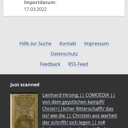
Importdatum:
17.03.2022
Hilfe zur Suche
Kontakt
Impressum
Datenschutz
Feedback
RSS-Feed
Just scanned
Lienhard Hirsing.|| COMOEDIA ||
von dem geystlichen kampff/
Christ=||licher Ritterschafft/ das
ist/ wie die || Christen aus warheit
der schrifft/ sich legen || m#