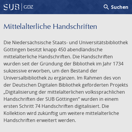
search
Suchen
GDZ
Mittelalterliche Handschriften
Die Niedersächsische Staats- und Universitätsbibliothek
Göttingen besitzt knapp 450 abendländische
mittelalterliche Handschriften. Die Handschriften
wurden seit der Gründung der Bibliothek im Jahr 1734
sukzessive erworben, um den Bestand der
Universalbibliothek zu ergänzen. Im Rahmen des von
der Deutschen Digitalen Bibliothek geförderten Projekts
„Digitalisierung der mittelalterlichen volkssprachlichen
Handschriften der SUB Göttingen“ wurden in einem
ersten Schritt 74 Handschriften digitalisiert. Die
Kollektion wird zukünftig um weitere mittelalterliche
Handschriften erweitert werden.