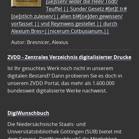
[ue]ssen/ wider die Heel/ Todt/
Teuffel || Sünde/ Gesetz #[et]c̃ tr#
[oe]stlich zulesen/|| allen bl#[oe]den gewissen/
vorfasset || vnd Reymweis gestellet || durch
Alexium Bres=||nicerum Cotbusianum.||
Autor: Bresnicer, Alexius
ZVDD - Zentrales Verzeichnis digitalisierter Drucke
Ist Ihr gesuchtes Werk noch nicht in unserem
digitalen Bestand? Dann probieren Sie es doch in
unserem ZVDD Portal, das mehr als 1.600.000
bundesweit digitalisierte Werke nachweist.
DigiWunschbuch
Die Niedersächsische Staats- und
Universitätsbibliothek Göttingen (SUB) bietet mit