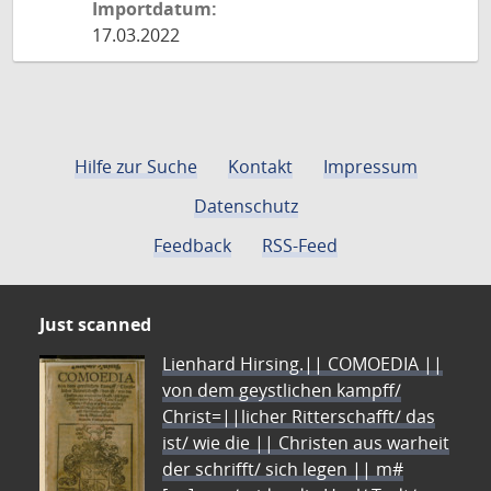
Importdatum:
17.03.2022
Hilfe zur Suche
Kontakt
Impressum
Datenschutz
Feedback
RSS-Feed
Just scanned
Lienhard Hirsing.|| COMOEDIA ||
von dem geystlichen kampff/
Christ=||licher Ritterschafft/ das
ist/ wie die || Christen aus warheit
der schrifft/ sich legen || m#