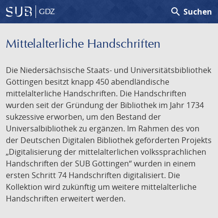
search
Suchen
GDZ
Mittelalterliche Handschriften
Die Niedersächsische Staats- und Universitätsbibliothek
Göttingen besitzt knapp 450 abendländische
mittelalterliche Handschriften. Die Handschriften
wurden seit der Gründung der Bibliothek im Jahr 1734
sukzessive erworben, um den Bestand der
Universalbibliothek zu ergänzen. Im Rahmen des von
der Deutschen Digitalen Bibliothek geförderten Projekts
„Digitalisierung der mittelalterlichen volkssprachlichen
Handschriften der SUB Göttingen“ wurden in einem
ersten Schritt 74 Handschriften digitalisiert. Die
Kollektion wird zukünftig um weitere mittelalterliche
Handschriften erweitert werden.