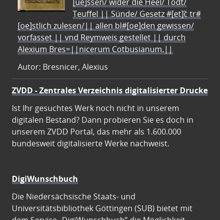
[ue]ssen/ wider die Heel/ Todt/
Teuffel || Sünde/ Gesetz #[et]c̃ tr#
[oe]stlich zulesen/|| allen bl#[oe]den gewissen/
vorfasset || vnd Reymweis gestellet || durch
Alexium Bres=||nicerum Cotbusianum.||
Autor: Bresnicer, Alexius
ZVDD - Zentrales Verzeichnis digitalisierter Drucke
Ist Ihr gesuchtes Werk noch nicht in unserem
digitalen Bestand? Dann probieren Sie es doch in
unserem ZVDD Portal, das mehr als 1.600.000
bundesweit digitalisierte Werke nachweist.
DigiWunschbuch
Die Niedersächsische Staats- und
Universitätsbibliothek Göttingen (SUB) bietet mit