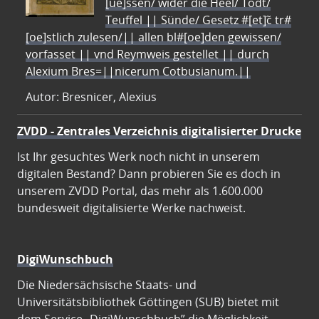
[ue]ssen/ wider die Heel/ Todt/
Teuffel || Sünde/ Gesetz #[et]c̃ tr#
[oe]stlich zulesen/|| allen bl#[oe]den gewissen/
vorfasset || vnd Reymweis gestellet || durch
Alexium Bres=||nicerum Cotbusianum.||
Autor: Bresnicer, Alexius
ZVDD - Zentrales Verzeichnis digitalisierter Drucke
Ist Ihr gesuchtes Werk noch nicht in unserem
digitalen Bestand? Dann probieren Sie es doch in
unserem ZVDD Portal, das mehr als 1.600.000
bundesweit digitalisierte Werke nachweist.
DigiWunschbuch
Die Niedersächsische Staats- und
Universitätsbibliothek Göttingen (SUB) bietet mit