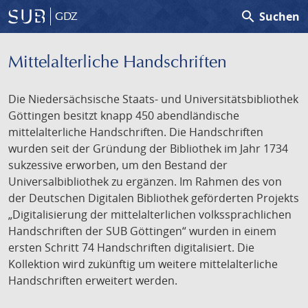
search
Suchen
GDZ
Mittelalterliche Handschriften
Die Niedersächsische Staats- und Universitätsbibliothek
Göttingen besitzt knapp 450 abendländische
mittelalterliche Handschriften. Die Handschriften
wurden seit der Gründung der Bibliothek im Jahr 1734
sukzessive erworben, um den Bestand der
Universalbibliothek zu ergänzen. Im Rahmen des von
der Deutschen Digitalen Bibliothek geförderten Projekts
„Digitalisierung der mittelalterlichen volkssprachlichen
Handschriften der SUB Göttingen“ wurden in einem
ersten Schritt 74 Handschriften digitalisiert. Die
Kollektion wird zukünftig um weitere mittelalterliche
Handschriften erweitert werden.