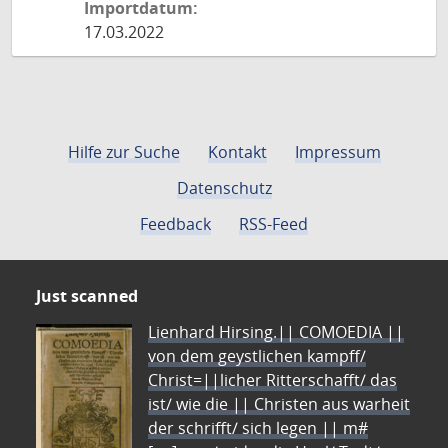
Importdatum:
17.03.2022
Hilfe zur Suche
Kontakt
Impressum
Datenschutz
Feedback
RSS-Feed
Just scanned
Lienhard Hirsing.|| COMOEDIA ||
von dem geystlichen kampff/
Christ=||licher Ritterschafft/ das
ist/ wie die || Christen aus warheit
der schrifft/ sich legen || m#