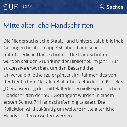
search
Suchen
GDZ
Mittelalterliche Handschriften
Die Niedersächsische Staats- und Universitätsbibliothek
Göttingen besitzt knapp 450 abendländische
mittelalterliche Handschriften. Die Handschriften
wurden seit der Gründung der Bibliothek im Jahr 1734
sukzessive erworben, um den Bestand der
Universalbibliothek zu ergänzen. Im Rahmen des von
der Deutschen Digitalen Bibliothek geförderten Projekts
„Digitalisierung der mittelalterlichen volkssprachlichen
Handschriften der SUB Göttingen“ wurden in einem
ersten Schritt 74 Handschriften digitalisiert. Die
Kollektion wird zukünftig um weitere mittelalterliche
Handschriften erweitert werden.