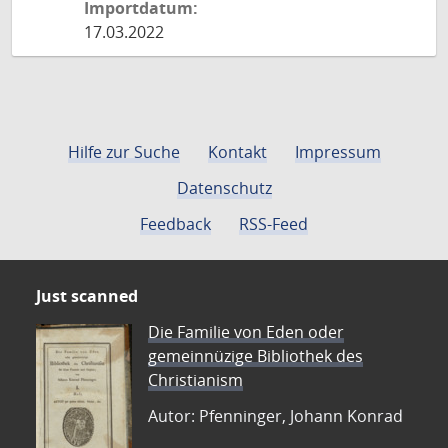
Importdatum:
17.03.2022
Hilfe zur Suche
Kontakt
Impressum
Datenschutz
Feedback
RSS-Feed
Just scanned
Die Familie von Eden oder
gemeinnüzige Bibliothek des
Christianism
Autor: Pfenninger, Johann Konrad