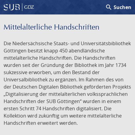
search
Suchen
GDZ
Mittelalterliche Handschriften
Die Niedersächsische Staats- und Universitätsbibliothek
Göttingen besitzt knapp 450 abendländische
mittelalterliche Handschriften. Die Handschriften
wurden seit der Gründung der Bibliothek im Jahr 1734
sukzessive erworben, um den Bestand der
Universalbibliothek zu ergänzen. Im Rahmen des von
der Deutschen Digitalen Bibliothek geförderten Projekts
„Digitalisierung der mittelalterlichen volkssprachlichen
Handschriften der SUB Göttingen“ wurden in einem
ersten Schritt 74 Handschriften digitalisiert. Die
Kollektion wird zukünftig um weitere mittelalterliche
Handschriften erweitert werden.