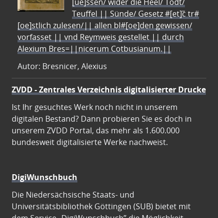
[ue]ssen/ wider die Heel/ Todt/
Teuffel || Sünde/ Gesetz #[et]c̃ tr#
[oe]stlich zulesen/|| allen bl#[oe]den gewissen/
vorfasset || vnd Reymweis gestellet || durch
Alexium Bres=||nicerum Cotbusianum.||
Autor: Bresnicer, Alexius
ZVDD - Zentrales Verzeichnis digitalisierter Drucke
Ist Ihr gesuchtes Werk noch nicht in unserem
digitalen Bestand? Dann probieren Sie es doch in
unserem ZVDD Portal, das mehr als 1.600.000
bundesweit digitalisierte Werke nachweist.
DigiWunschbuch
Die Niedersächsische Staats- und
Universitätsbibliothek Göttingen (SUB) bietet mit