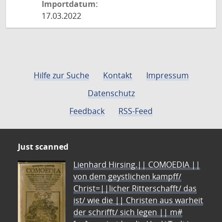
Importdatum:
17.03.2022
Hilfe zur Suche
Kontakt
Impressum
Datenschutz
Feedback
RSS-Feed
Just scanned
Lienhard Hirsing.|| COMOEDIA ||
von dem geystlichen kampff/
Christ=||licher Ritterschafft/ das
ist/ wie die || Christen aus warheit
der schrifft/ sich legen || m#