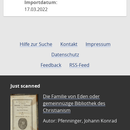
Importdatum:
17.03.2022
Hilfe zur Suche
Kontakt
Impressum
Datenschutz
Feedback
RSS-Feed
Just scanned
Die Familie von Eden oder
gemeinnüzige Bibliothek des
Christianism
Autor: Pfenninger, Johann Konrad