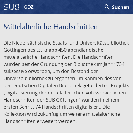
search
Suchen
GDZ
Mittelalterliche Handschriften
Die Niedersächsische Staats- und Universitätsbibliothek
Göttingen besitzt knapp 450 abendländische
mittelalterliche Handschriften. Die Handschriften
wurden seit der Gründung der Bibliothek im Jahr 1734
sukzessive erworben, um den Bestand der
Universalbibliothek zu ergänzen. Im Rahmen des von
der Deutschen Digitalen Bibliothek geförderten Projekts
„Digitalisierung der mittelalterlichen volkssprachlichen
Handschriften der SUB Göttingen“ wurden in einem
ersten Schritt 74 Handschriften digitalisiert. Die
Kollektion wird zukünftig um weitere mittelalterliche
Handschriften erweitert werden.