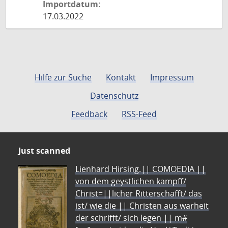
Importdatum:
17.03.2022
Hilfe zur Suche
Kontakt
Impressum
Datenschutz
Feedback
RSS-Feed
Just scanned
Lienhard Hirsing.|| COMOEDIA ||
von dem geystlichen kampff/
Christ=||licher Ritterschafft/ das
ist/ wie die || Christen aus warheit
der schrifft/ sich legen || m#