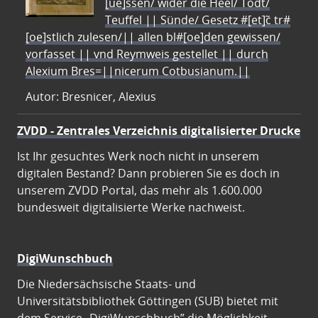
[ue]ssen/ wider die Heel/ Todt/
Teuffel || Sünde/ Gesetz #[et]c̃ tr#
[oe]stlich zulesen/|| allen bl#[oe]den gewissen/
vorfasset || vnd Reymweis gestellet || durch
Alexium Bres=||nicerum Cotbusianum.||
Autor: Bresnicer, Alexius
ZVDD - Zentrales Verzeichnis digitalisierter Drucke
Ist Ihr gesuchtes Werk noch nicht in unserem
digitalen Bestand? Dann probieren Sie es doch in
unserem ZVDD Portal, das mehr als 1.600.000
bundesweit digitalisierte Werke nachweist.
DigiWunschbuch
Die Niedersächsische Staats- und
Universitätsbibliothek Göttingen (SUB) bietet mit