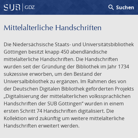
search
Suchen
GDZ
Mittelalterliche Handschriften
Die Niedersächsische Staats- und Universitätsbibliothek
Göttingen besitzt knapp 450 abendländische
mittelalterliche Handschriften. Die Handschriften
wurden seit der Gründung der Bibliothek im Jahr 1734
sukzessive erworben, um den Bestand der
Universalbibliothek zu ergänzen. Im Rahmen des von
der Deutschen Digitalen Bibliothek geförderten Projekts
„Digitalisierung der mittelalterlichen volkssprachlichen
Handschriften der SUB Göttingen“ wurden in einem
ersten Schritt 74 Handschriften digitalisiert. Die
Kollektion wird zukünftig um weitere mittelalterliche
Handschriften erweitert werden.