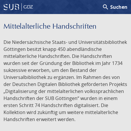
search
Suchen
GDZ
Mittelalterliche Handschriften
Die Niedersächsische Staats- und Universitätsbibliothek
Göttingen besitzt knapp 450 abendländische
mittelalterliche Handschriften. Die Handschriften
wurden seit der Gründung der Bibliothek im Jahr 1734
sukzessive erworben, um den Bestand der
Universalbibliothek zu ergänzen. Im Rahmen des von
der Deutschen Digitalen Bibliothek geförderten Projekts
„Digitalisierung der mittelalterlichen volkssprachlichen
Handschriften der SUB Göttingen“ wurden in einem
ersten Schritt 74 Handschriften digitalisiert. Die
Kollektion wird zukünftig um weitere mittelalterliche
Handschriften erweitert werden.