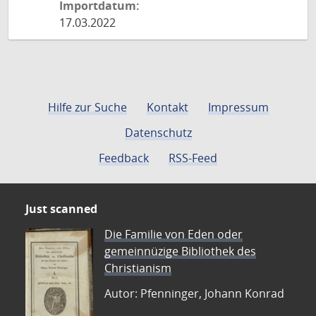
Importdatum:
17.03.2022
Hilfe zur Suche
Kontakt
Impressum
Datenschutz
Feedback
RSS-Feed
Just scanned
Die Familie von Eden oder
gemeinnüzige Bibliothek des
Christianism
Autor: Pfenninger, Johann Konrad