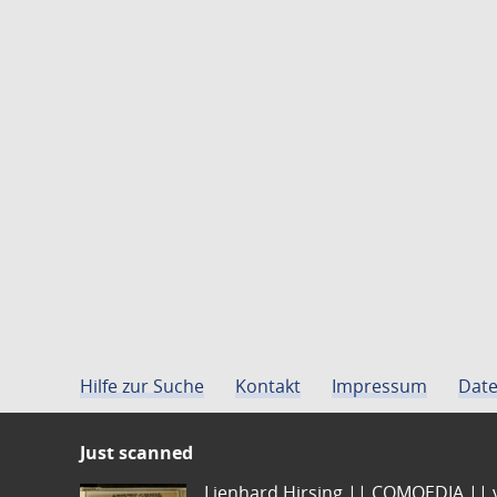
Hilfe zur Suche
Kontakt
Impressum
Date
Just scanned
Lienhard Hirsing.|| COMOEDIA || vo