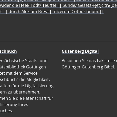
 wider die Heel/ Todt/ Teuffel || Sünde/ Gesetz #[et]c̃ tr#[o
let || durch Alexium Bres=||nicerum Cotbusianum.||
schbuch
Gutenberg Digital
ersächsische Staats- und
Besuchen Sie das Faksimile 
ätsbibliothek Göttingen
Göttinger Gutenberg Bibel.
tet mit dem Service
schbuch” die Möglichkeit,
ften für die Digitalisierung
ern zu übernehmen.
en Sie die Patenschaft für
alisierung Ihres
uches.