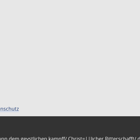
nschutz
n dem geystlichen kampff/ Christ=||licher Ritterschafft/ da