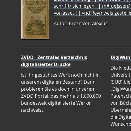
schrifft/ sich legen || m#[ue]ssen/
vorfasset || vnd Reymweis gestel
Autor: Bresnicer, Alexius
ZVDD - Zentrales Verzeichnis
DigiWun
digitalisierter Drucke
Die Nied
Ist Ihr gesuchtes Werk noch nicht in
Universit
unserem digitalen Bestand? Dann
(SUB) bie
probieren Sie es doch in unserem
„DigiWun
ZVDD Portal, das mehr als 1.600.000
Patenscha
bundesweit digitalisierte Werke
von Büch
nachweist.
Übernehm
die Digit
Wunschb