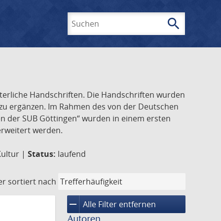
search
Suchen
lterliche Handschriften. Die Handschriften wurden
k zu ergänzen. Im Rahmen des von der Deutschen
ften der SUB Göttingen“ wurden in einem ersten
 erweitert werden.
Kultur |
Status:
laufend
er
sortiert nach
remove
Alle Filter entfernen
Autoren