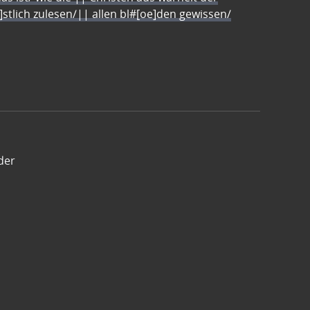
e]stlich zulesen/|| allen bl#[oe]den gewissen/
der