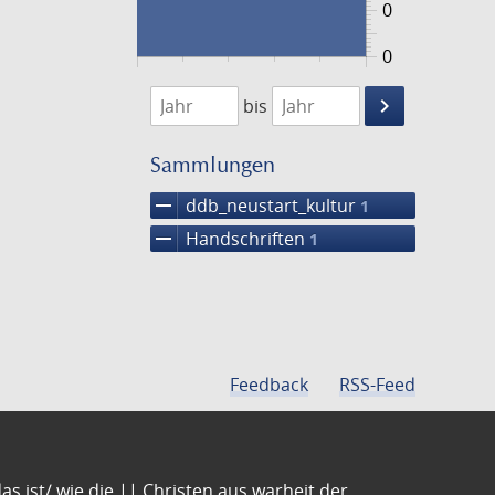
0
0
1474
1475
keyboard_arrow_right
bis
Suche
einschränke
Sammlungen
remove
ddb_neustart_kultur
1
remove
Handschriften
1
Feedback
RSS-Feed
s ist/ wie die || Christen aus warheit der