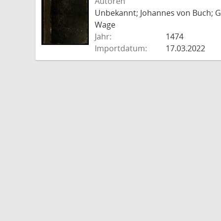
Autoren
Unbekannt; Johannes von Buch; Go
Wage
Jahr:
1474
Importdatum:
17.03.2022