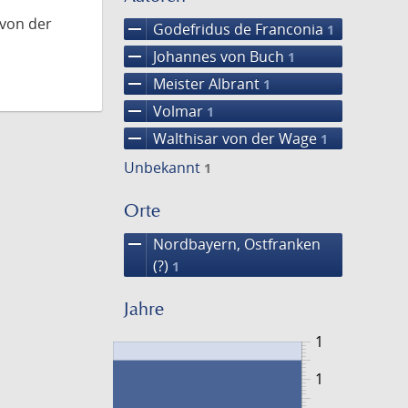
 von der
remove
Godefridus de Franconia
1
remove
Johannes von Buch
1
remove
Meister Albrant
1
remove
Volmar
1
remove
Walthisar von der Wage
1
Unbekannt
1
Orte
remove
Nordbayern, Ostfranken
(?)
1
Jahre
1
1