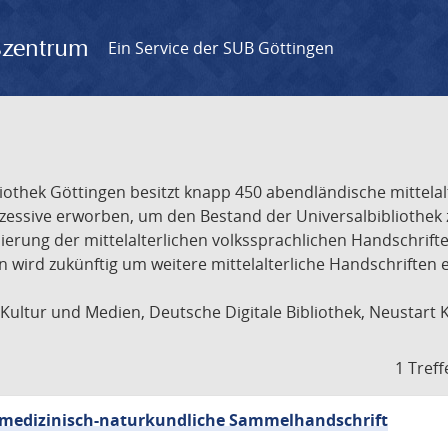
gszentrum
Ein Service der SUB Göttingen
liothek Göttingen besitzt knapp 450 abendländische mittela
ukzessive erworben, um den Bestand der Universalbibliothe
lisierung der mittelalterlichen volkssprachlichen Handschri
ion wird zukünftig um weitere mittelalterliche Handschriften
ultur und Medien, Deutsche Digitale Bibliothek, Neustart 
1 Treff
sch-medizinisch-naturkundliche Sammelhandschrift