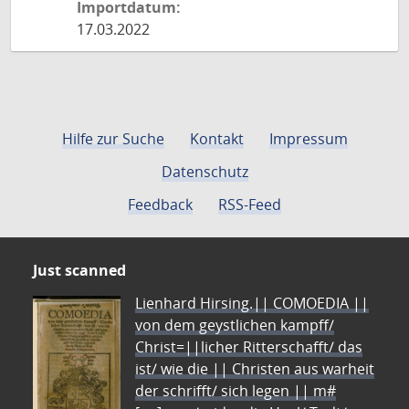
Importdatum:
17.03.2022
Hilfe zur Suche
Kontakt
Impressum
Datenschutz
Feedback
RSS-Feed
Just scanned
Lienhard Hirsing.|| COMOEDIA ||
von dem geystlichen kampff/
Christ=||licher Ritterschafft/ das
ist/ wie die || Christen aus warheit
der schrifft/ sich legen || m#