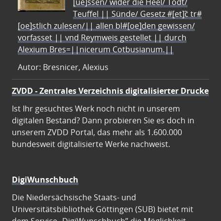
[ue]ssen/ wider die Heel/ Todt/
Teuffel || Sünde/ Gesetz #[et]c̃ tr#
[oe]stlich zulesen/|| allen bl#[oe]den gewissen/
vorfasset || vnd Reymweis gestellet || durch
Alexium Bres=||nicerum Cotbusianum.||
Autor: Bresnicer, Alexius
ZVDD - Zentrales Verzeichnis digitalisierter Drucke
Ist Ihr gesuchtes Werk noch nicht in unserem
digitalen Bestand? Dann probieren Sie es doch in
unserem ZVDD Portal, das mehr als 1.600.000
bundesweit digitalisierte Werke nachweist.
DigiWunschbuch
Die Niedersächsische Staats- und
Universitätsbibliothek Göttingen (SUB) bietet mit