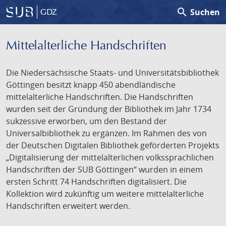
search
Suchen
GDZ
Mittelalterliche Handschriften
Die Niedersächsische Staats- und Universitätsbibliothek
Göttingen besitzt knapp 450 abendländische
mittelalterliche Handschriften. Die Handschriften
wurden seit der Gründung der Bibliothek im Jahr 1734
sukzessive erworben, um den Bestand der
Universalbibliothek zu ergänzen. Im Rahmen des von
der Deutschen Digitalen Bibliothek geförderten Projekts
„Digitalisierung der mittelalterlichen volkssprachlichen
Handschriften der SUB Göttingen“ wurden in einem
ersten Schritt 74 Handschriften digitalisiert. Die
Kollektion wird zukünftig um weitere mittelalterliche
Handschriften erweitert werden.