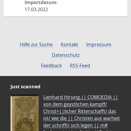
Importdatum:
17.03.2022
Hilfe zur Suche
Kontakt
Impressum
Datenschutz
Feedback
RSS-Feed
Just scanned
Lienhard Hirsing.|| COMOEDIA ||
von dem geystlichen kampff/
Christ=||licher Ritterschafft/ das
ist/ wie die || Christen aus warheit
der schrifft/ sich legen || m#