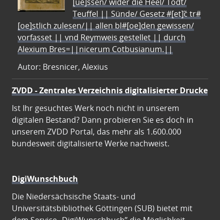
[ue]ssen/ wider die Heel/ Todt/
Teuffel || Sünde/ Gesetz #[et]c̃ tr#
[oe]stlich zulesen/|| allen bl#[oe]den gewissen/
vorfasset || vnd Reymweis gestellet || durch
Alexium Bres=||nicerum Cotbusianum.||
Autor: Bresnicer, Alexius
ZVDD - Zentrales Verzeichnis digitalisierter Drucke
Ist Ihr gesuchtes Werk noch nicht in unserem
digitalen Bestand? Dann probieren Sie es doch in
unserem ZVDD Portal, das mehr als 1.600.000
bundesweit digitalisierte Werke nachweist.
DigiWunschbuch
Die Niedersächsische Staats- und
Universitätsbibliothek Göttingen (SUB) bietet mit