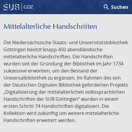
search
Suchen
GDZ
Mittelalterliche Handschriften
Die Niedersächsische Staats- und Universitätsbibliothek
Göttingen besitzt knapp 450 abendländische
mittelalterliche Handschriften. Die Handschriften
wurden seit der Gründung der Bibliothek im Jahr 1734
sukzessive erworben, um den Bestand der
Universalbibliothek zu ergänzen. Im Rahmen des von
der Deutschen Digitalen Bibliothek geförderten Projekts
„Digitalisierung der mittelalterlichen volkssprachlichen
Handschriften der SUB Göttingen“ wurden in einem
ersten Schritt 74 Handschriften digitalisiert. Die
Kollektion wird zukünftig um weitere mittelalterliche
Handschriften erweitert werden.