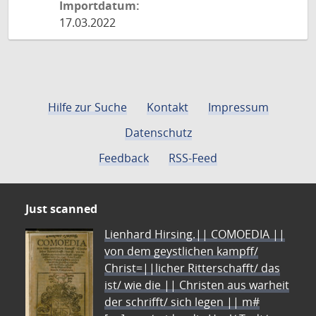
Importdatum:
17.03.2022
Hilfe zur Suche
Kontakt
Impressum
Datenschutz
Feedback
RSS-Feed
Just scanned
Lienhard Hirsing.|| COMOEDIA ||
von dem geystlichen kampff/
Christ=||licher Ritterschafft/ das
ist/ wie die || Christen aus warheit
der schrifft/ sich legen || m#