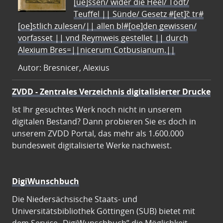
[ue]ssen/ wider die Heel/ Todt/
Teuffel || Sünde/ Gesetz #[et]c̃ tr#
[oe]stlich zulesen/|| allen bl#[oe]den gewissen/
vorfasset || vnd Reymweis gestellet || durch
Alexium Bres=||nicerum Cotbusianum.||
Autor: Bresnicer, Alexius
ZVDD - Zentrales Verzeichnis digitalisierter Drucke
Ist Ihr gesuchtes Werk noch nicht in unserem
digitalen Bestand? Dann probieren Sie es doch in
unserem ZVDD Portal, das mehr als 1.600.000
bundesweit digitalisierte Werke nachweist.
DigiWunschbuch
Die Niedersächsische Staats- und
Universitätsbibliothek Göttingen (SUB) bietet mit