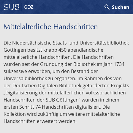
search
Suchen
GDZ
Mittelalterliche Handschriften
Die Niedersächsische Staats- und Universitätsbibliothek
Göttingen besitzt knapp 450 abendländische
mittelalterliche Handschriften. Die Handschriften
wurden seit der Gründung der Bibliothek im Jahr 1734
sukzessive erworben, um den Bestand der
Universalbibliothek zu ergänzen. Im Rahmen des von
der Deutschen Digitalen Bibliothek geförderten Projekts
„Digitalisierung der mittelalterlichen volkssprachlichen
Handschriften der SUB Göttingen“ wurden in einem
ersten Schritt 74 Handschriften digitalisiert. Die
Kollektion wird zukünftig um weitere mittelalterliche
Handschriften erweitert werden.