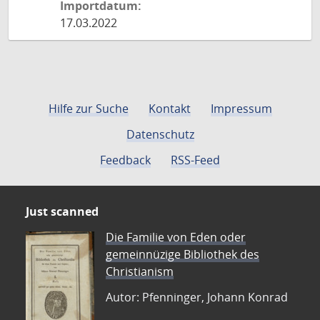
Importdatum:
17.03.2022
Hilfe zur Suche
Kontakt
Impressum
Datenschutz
Feedback
RSS-Feed
Just scanned
Die Familie von Eden oder
gemeinnüzige Bibliothek des
Christianism
Autor: Pfenninger, Johann Konrad