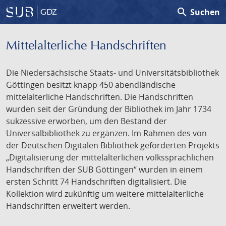
search
Suchen
GDZ
Mittelalterliche Handschriften
Die Niedersächsische Staats- und Universitätsbibliothek
Göttingen besitzt knapp 450 abendländische
mittelalterliche Handschriften. Die Handschriften
wurden seit der Gründung der Bibliothek im Jahr 1734
sukzessive erworben, um den Bestand der
Universalbibliothek zu ergänzen. Im Rahmen des von
der Deutschen Digitalen Bibliothek geförderten Projekts
„Digitalisierung der mittelalterlichen volkssprachlichen
Handschriften der SUB Göttingen“ wurden in einem
ersten Schritt 74 Handschriften digitalisiert. Die
Kollektion wird zukünftig um weitere mittelalterliche
Handschriften erweitert werden.