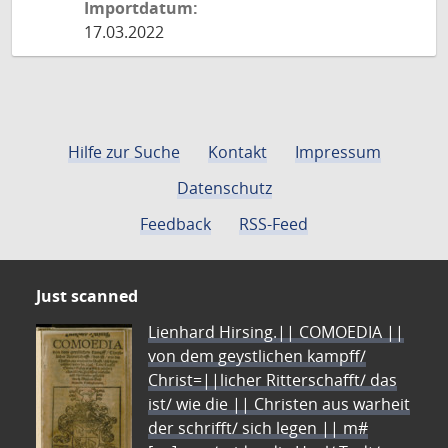
Importdatum:
17.03.2022
Hilfe zur Suche
Kontakt
Impressum
Datenschutz
Feedback
RSS-Feed
Just scanned
Lienhard Hirsing.|| COMOEDIA ||
von dem geystlichen kampff/
Christ=||licher Ritterschafft/ das
ist/ wie die || Christen aus warheit
der schrifft/ sich legen || m#