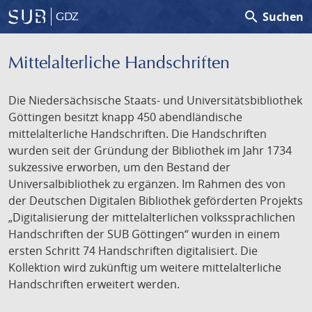
search
Suchen
GDZ
Mittelalterliche Handschriften
Die Niedersächsische Staats- und Universitätsbibliothek
Göttingen besitzt knapp 450 abendländische
mittelalterliche Handschriften. Die Handschriften
wurden seit der Gründung der Bibliothek im Jahr 1734
sukzessive erworben, um den Bestand der
Universalbibliothek zu ergänzen. Im Rahmen des von
der Deutschen Digitalen Bibliothek geförderten Projekts
„Digitalisierung der mittelalterlichen volkssprachlichen
Handschriften der SUB Göttingen“ wurden in einem
ersten Schritt 74 Handschriften digitalisiert. Die
Kollektion wird zukünftig um weitere mittelalterliche
Handschriften erweitert werden.