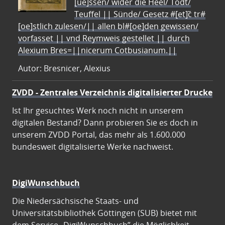
[ue]ssen/ wider die Heel/ Todt/
Teuffel || Sünde/ Gesetz #[et]c̃ tr#
[oe]stlich zulesen/|| allen bl#[oe]den gewissen/
vorfasset || vnd Reymweis gestellet || durch
Alexium Bres=||nicerum Cotbusianum.||
Autor: Bresnicer, Alexius
ZVDD - Zentrales Verzeichnis digitalisierter Drucke
Ist Ihr gesuchtes Werk noch nicht in unserem
digitalen Bestand? Dann probieren Sie es doch in
unserem ZVDD Portal, das mehr als 1.600.000
bundesweit digitalisierte Werke nachweist.
DigiWunschbuch
Die Niedersächsische Staats- und
Universitätsbibliothek Göttingen (SUB) bietet mit