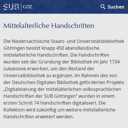
search
Suchen
GDZ
Mittelalterliche Handschriften
Die Niedersächsische Staats- und Universitätsbibliothek
Göttingen besitzt knapp 450 abendländische
mittelalterliche Handschriften. Die Handschriften
wurden seit der Gründung der Bibliothek im Jahr 1734
sukzessive erworben, um den Bestand der
Universalbibliothek zu ergänzen. Im Rahmen des von
der Deutschen Digitalen Bibliothek geförderten Projekts
„Digitalisierung der mittelalterlichen volkssprachlichen
Handschriften der SUB Göttingen“ wurden in einem
ersten Schritt 74 Handschriften digitalisiert. Die
Kollektion wird zukünftig um weitere mittelalterliche
Handschriften erweitert werden.