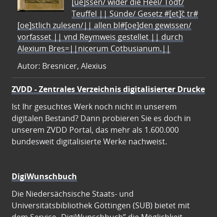
[ue]ssen/ wider die Heel/ Todt/
Teuffel || Sünde/ Gesetz #[et]c̃ tr#
[oe]stlich zulesen/|| allen bl#[oe]den gewissen/
vorfasset || vnd Reymweis gestellet || durch
Alexium Bres=||nicerum Cotbusianum.||
Autor: Bresnicer, Alexius
ZVDD - Zentrales Verzeichnis digitalisierter Drucke
Ist Ihr gesuchtes Werk noch nicht in unserem
digitalen Bestand? Dann probieren Sie es doch in
unserem ZVDD Portal, das mehr als 1.600.000
bundesweit digitalisierte Werke nachweist.
DigiWunschbuch
Die Niedersächsische Staats- und
Universitätsbibliothek Göttingen (SUB) bietet mit