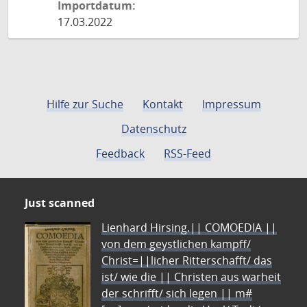
Importdatum:
17.03.2022
Hilfe zur Suche
Kontakt
Impressum
Datenschutz
Feedback
RSS-Feed
Just scanned
Lienhard Hirsing.|| COMOEDIA ||
von dem geystlichen kampff/
Christ=||licher Ritterschafft/ das
ist/ wie die || Christen aus warheit
der schrifft/ sich legen || m#