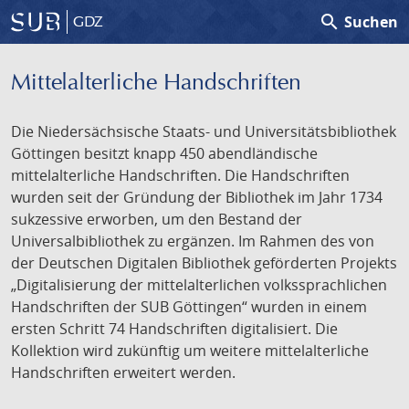
search
Suchen
GDZ
Mittelalterliche Handschriften
Die Niedersächsische Staats- und Universitätsbibliothek
Göttingen besitzt knapp 450 abendländische
mittelalterliche Handschriften. Die Handschriften
wurden seit der Gründung der Bibliothek im Jahr 1734
sukzessive erworben, um den Bestand der
Universalbibliothek zu ergänzen. Im Rahmen des von
der Deutschen Digitalen Bibliothek geförderten Projekts
„Digitalisierung der mittelalterlichen volkssprachlichen
Handschriften der SUB Göttingen“ wurden in einem
ersten Schritt 74 Handschriften digitalisiert. Die
Kollektion wird zukünftig um weitere mittelalterliche
Handschriften erweitert werden.