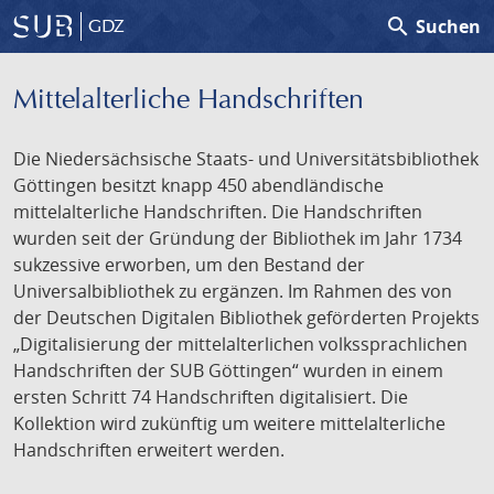
search
Suchen
GDZ
Mittelalterliche Handschriften
Die Niedersächsische Staats- und Universitätsbibliothek
Göttingen besitzt knapp 450 abendländische
mittelalterliche Handschriften. Die Handschriften
wurden seit der Gründung der Bibliothek im Jahr 1734
sukzessive erworben, um den Bestand der
Universalbibliothek zu ergänzen. Im Rahmen des von
der Deutschen Digitalen Bibliothek geförderten Projekts
„Digitalisierung der mittelalterlichen volkssprachlichen
Handschriften der SUB Göttingen“ wurden in einem
ersten Schritt 74 Handschriften digitalisiert. Die
Kollektion wird zukünftig um weitere mittelalterliche
Handschriften erweitert werden.