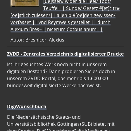
[ue]ssen/ wider die Heel/ Todt/
Teuffel || Sünde/ Gesetz #[et]c̃ tr#
[oe]stlich zulesen/|| allen bl#[oe]den gewissen/
vorfasset || vnd Reymweis gestellet || durch
Alexium Bres=||nicerum Cotbusianum.||
Autor: Bresnicer, Alexius
ZVDD - Zentrales Verzeichnis digitalisierter Drucke
Ist Ihr gesuchtes Werk noch nicht in unserem
digitalen Bestand? Dann probieren Sie es doch in
unserem ZVDD Portal, das mehr als 1.600.000
bundesweit digitalisierte Werke nachweist.
DigiWunschbuch
Die Niedersächsische Staats- und
Universitätsbibliothek Göttingen (SUB) bietet mit