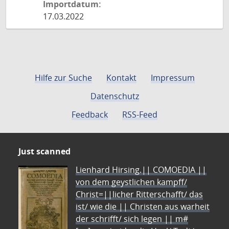
Importdatum:
17.03.2022
Hilfe zur Suche
Kontakt
Impressum
Datenschutz
Feedback
RSS-Feed
Just scanned
Lienhard Hirsing.|| COMOEDIA ||
von dem geystlichen kampff/
Christ=||licher Ritterschafft/ das
ist/ wie die || Christen aus warheit
der schrifft/ sich legen || m#