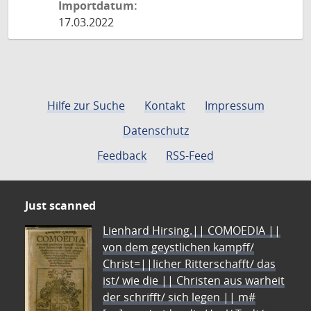
Importdatum:
17.03.2022
Hilfe zur Suche
Kontakt
Impressum
Datenschutz
Feedback
RSS-Feed
Just scanned
Lienhard Hirsing.|| COMOEDIA ||
von dem geystlichen kampff/
Christ=||licher Ritterschafft/ das
ist/ wie die || Christen aus warheit
der schrifft/ sich legen || m#