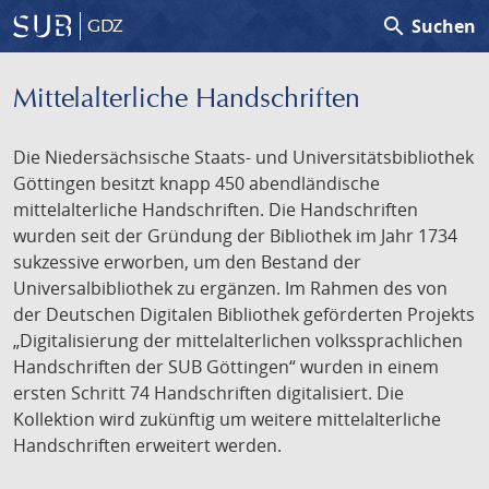
search
Suchen
GDZ
Mittelalterliche Handschriften
Die Niedersächsische Staats- und Universitätsbibliothek
Göttingen besitzt knapp 450 abendländische
mittelalterliche Handschriften. Die Handschriften
wurden seit der Gründung der Bibliothek im Jahr 1734
sukzessive erworben, um den Bestand der
Universalbibliothek zu ergänzen. Im Rahmen des von
der Deutschen Digitalen Bibliothek geförderten Projekts
„Digitalisierung der mittelalterlichen volkssprachlichen
Handschriften der SUB Göttingen“ wurden in einem
ersten Schritt 74 Handschriften digitalisiert. Die
Kollektion wird zukünftig um weitere mittelalterliche
Handschriften erweitert werden.