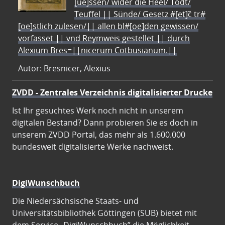
[ue]ssen/ wider die Heel/ Todt/
Teuffel || Sünde/ Gesetz #[et]c̃ tr#
[oe]stlich zulesen/|| allen bl#[oe]den gewissen/
vorfasset || vnd Reymweis gestellet || durch
Alexium Bres=||nicerum Cotbusianum.||
Autor: Bresnicer, Alexius
ZVDD - Zentrales Verzeichnis digitalisierter Drucke
Ist Ihr gesuchtes Werk noch nicht in unserem
digitalen Bestand? Dann probieren Sie es doch in
unserem ZVDD Portal, das mehr als 1.600.000
bundesweit digitalisierte Werke nachweist.
DigiWunschbuch
Die Niedersächsische Staats- und
Universitätsbibliothek Göttingen (SUB) bietet mit