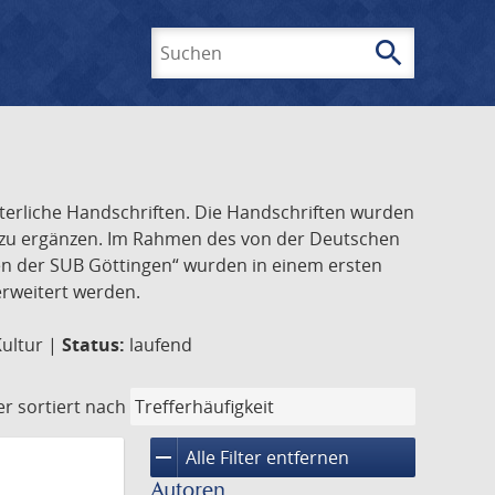
search
Suchen
lterliche Handschriften. Die Handschriften wurden
k zu ergänzen. Im Rahmen des von der Deutschen
ften der SUB Göttingen“ wurden in einem ersten
 erweitert werden.
Kultur |
Status:
laufend
er
sortiert nach
remove
Alle Filter entfernen
Autoren