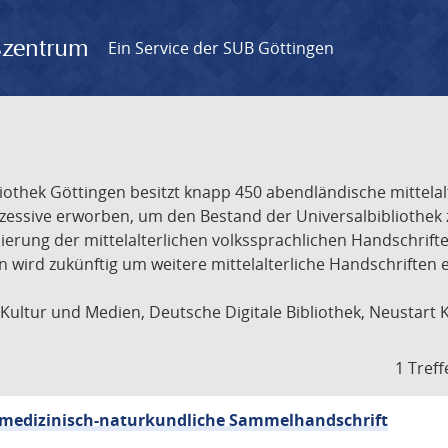
gszentrum
Ein Service der SUB Göttingen
liothek Göttingen besitzt knapp 450 abendländische mittela
ukzessive erworben, um den Bestand der Universalbibliothe
lisierung der mittelalterlichen volkssprachlichen Handschri
ion wird zukünftig um weitere mittelalterliche Handschriften
ultur und Medien, Deutsche Digitale Bibliothek, Neustart 
1 Treff
sch-medizinisch-naturkundliche Sammelhandschrift