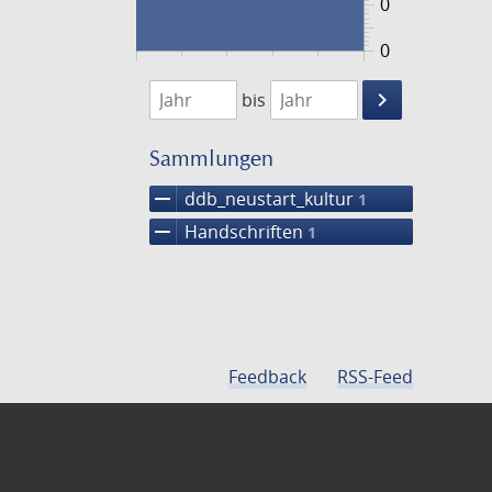
0
0
1474
1475
keyboard_arrow_right
bis
Suche
einschränke
Sammlungen
remove
ddb_neustart_kultur
1
remove
Handschriften
1
Feedback
RSS-Feed