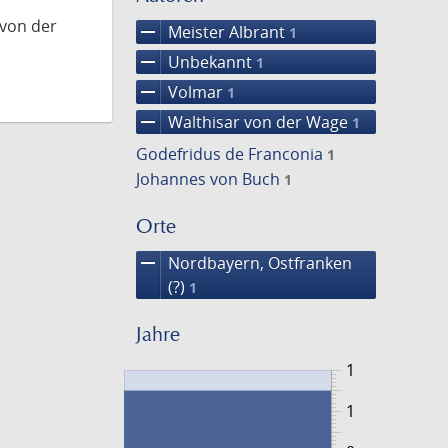
 von der
remove
Meister Albrant
1
remove
Unbekannt
1
remove
Volmar
1
remove
Walthisar von der Wage
1
Godefridus de Franconia
1
Johannes von Buch
1
Orte
remove
Nordbayern, Ostfranken
(?)
1
Jahre
1
1