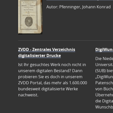
Autor: Pfenninger, Johann Konrad
ZVDD - Zentrales Verzeichnis
DigiWun
digitalisierter Drucke
Die Nied
Ist Ihr gesuchtes Werk noch nicht in
Universit
unserem digitalen Bestand? Dann
(SUB) bie
probieren Sie es doch in unserem
„DigiWun
ZVDD Portal, das mehr als 1.600.000
Patenscha
bundesweit digitalisierte Werke
von Büch
nachweist.
Übernehm
die Digit
Wunschb