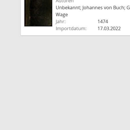
Autoren
Unbekannt; Johannes von Buch; Go
Wage
Jahr:
1474
Importdatum:
17.03.2022