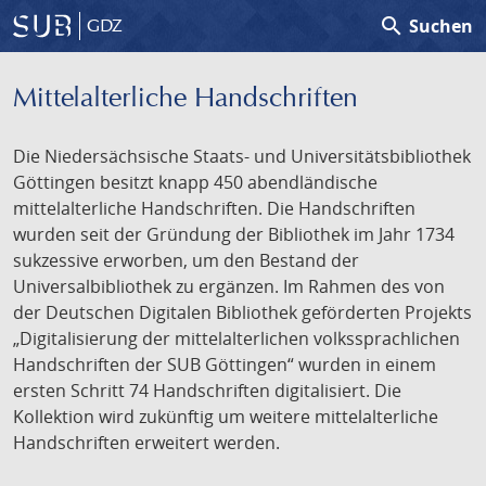
search
Suchen
GDZ
Mittelalterliche Handschriften
Die Niedersächsische Staats- und Universitätsbibliothek
Göttingen besitzt knapp 450 abendländische
mittelalterliche Handschriften. Die Handschriften
wurden seit der Gründung der Bibliothek im Jahr 1734
sukzessive erworben, um den Bestand der
Universalbibliothek zu ergänzen. Im Rahmen des von
der Deutschen Digitalen Bibliothek geförderten Projekts
„Digitalisierung der mittelalterlichen volkssprachlichen
Handschriften der SUB Göttingen“ wurden in einem
ersten Schritt 74 Handschriften digitalisiert. Die
Kollektion wird zukünftig um weitere mittelalterliche
Handschriften erweitert werden.