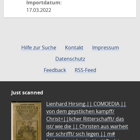
Importdatum:
17.03.2022
Hilfe zur Suche
Kontakt
Impressum
Datenschutz
Feedback
RSS-Feed
Just scanned
Lienhard Hirsing.|| COMOEDIA ||
von dem geystlichen kampff/
Christ=||licher Ritterschafft/ das
ist/ wie die || Christen aus warheit
der schrifft/ sich legen || m#