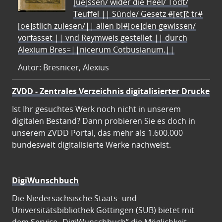
[ue]ssen/ wider die Heel/ Todt/
Teuffel || Sünde/ Gesetz #[et]c̃ tr#
[oe]stlich zulesen/|| allen bl#[oe]den gewissen/
vorfasset || vnd Reymweis gestellet || durch
Alexium Bres=||nicerum Cotbusianum.||
Autor: Bresnicer, Alexius
ZVDD - Zentrales Verzeichnis digitalisierter Drucke
Ist Ihr gesuchtes Werk noch nicht in unserem
digitalen Bestand? Dann probieren Sie es doch in
unserem ZVDD Portal, das mehr als 1.600.000
bundesweit digitalisierte Werke nachweist.
DigiWunschbuch
Die Niedersächsische Staats- und
Universitätsbibliothek Göttingen (SUB) bietet mit