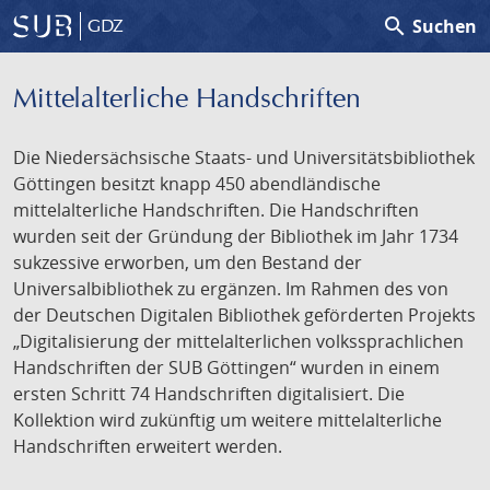
search
Suchen
GDZ
Mittelalterliche Handschriften
Die Niedersächsische Staats- und Universitätsbibliothek
Göttingen besitzt knapp 450 abendländische
mittelalterliche Handschriften. Die Handschriften
wurden seit der Gründung der Bibliothek im Jahr 1734
sukzessive erworben, um den Bestand der
Universalbibliothek zu ergänzen. Im Rahmen des von
der Deutschen Digitalen Bibliothek geförderten Projekts
„Digitalisierung der mittelalterlichen volkssprachlichen
Handschriften der SUB Göttingen“ wurden in einem
ersten Schritt 74 Handschriften digitalisiert. Die
Kollektion wird zukünftig um weitere mittelalterliche
Handschriften erweitert werden.