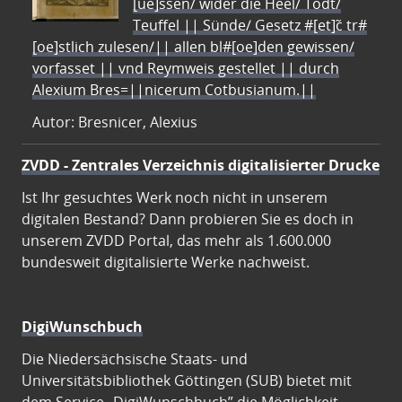
[ue]ssen/ wider die Heel/ Todt/
Teuffel || Sünde/ Gesetz #[et]c̃ tr#
[oe]stlich zulesen/|| allen bl#[oe]den gewissen/
vorfasset || vnd Reymweis gestellet || durch
Alexium Bres=||nicerum Cotbusianum.||
Autor: Bresnicer, Alexius
ZVDD - Zentrales Verzeichnis digitalisierter Drucke
Ist Ihr gesuchtes Werk noch nicht in unserem
digitalen Bestand? Dann probieren Sie es doch in
unserem ZVDD Portal, das mehr als 1.600.000
bundesweit digitalisierte Werke nachweist.
DigiWunschbuch
Die Niedersächsische Staats- und
Universitätsbibliothek Göttingen (SUB) bietet mit