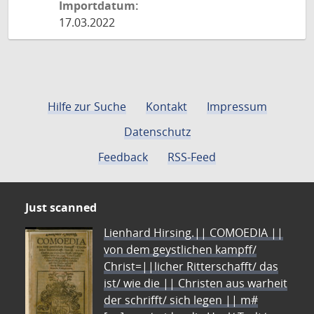
Importdatum:
17.03.2022
Hilfe zur Suche
Kontakt
Impressum
Datenschutz
Feedback
RSS-Feed
Just scanned
Lienhard Hirsing.|| COMOEDIA ||
von dem geystlichen kampff/
Christ=||licher Ritterschafft/ das
ist/ wie die || Christen aus warheit
der schrifft/ sich legen || m#