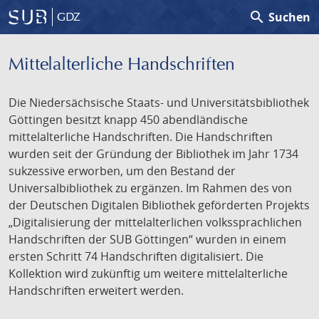
search
Suchen
GDZ
Mittelalterliche Handschriften
Die Niedersächsische Staats- und Universitätsbibliothek
Göttingen besitzt knapp 450 abendländische
mittelalterliche Handschriften. Die Handschriften
wurden seit der Gründung der Bibliothek im Jahr 1734
sukzessive erworben, um den Bestand der
Universalbibliothek zu ergänzen. Im Rahmen des von
der Deutschen Digitalen Bibliothek geförderten Projekts
„Digitalisierung der mittelalterlichen volkssprachlichen
Handschriften der SUB Göttingen“ wurden in einem
ersten Schritt 74 Handschriften digitalisiert. Die
Kollektion wird zukünftig um weitere mittelalterliche
Handschriften erweitert werden.