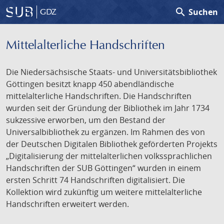
search
Suchen
GDZ
Mittelalterliche Handschriften
Die Niedersächsische Staats- und Universitätsbibliothek
Göttingen besitzt knapp 450 abendländische
mittelalterliche Handschriften. Die Handschriften
wurden seit der Gründung der Bibliothek im Jahr 1734
sukzessive erworben, um den Bestand der
Universalbibliothek zu ergänzen. Im Rahmen des von
der Deutschen Digitalen Bibliothek geförderten Projekts
„Digitalisierung der mittelalterlichen volkssprachlichen
Handschriften der SUB Göttingen“ wurden in einem
ersten Schritt 74 Handschriften digitalisiert. Die
Kollektion wird zukünftig um weitere mittelalterliche
Handschriften erweitert werden.