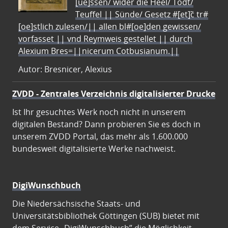
[ue]ssen/ wider die Heel/ Todt/
Teuffel || Sünde/ Gesetz #[et]c̃ tr#
[oe]stlich zulesen/|| allen bl#[oe]den gewissen/
vorfasset || vnd Reymweis gestellet || durch
Alexium Bres=||nicerum Cotbusianum.||
Autor: Bresnicer, Alexius
ZVDD - Zentrales Verzeichnis digitalisierter Drucke
Ist Ihr gesuchtes Werk noch nicht in unserem
digitalen Bestand? Dann probieren Sie es doch in
unserem ZVDD Portal, das mehr als 1.600.000
bundesweit digitalisierte Werke nachweist.
DigiWunschbuch
Die Niedersächsische Staats- und
Universitätsbibliothek Göttingen (SUB) bietet mit