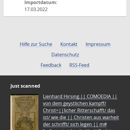
Importdatum:
17.03.2022
Hilfe zur Suche
Kontakt
Impressum
Datenschutz
Feedback
RSS-Feed
Just scanned
Lienhard Hirsing.|| COMOEDIA ||
von dem geystlichen kampff/
Christ=||licher Ritterschafft/ das
ist/ wie die || Christen aus warheit
der schrifft/ sich legen || m#