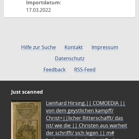
Importdatum:
17.03.2022
Hilfe zur Suche
Kontakt
Impressum
Datenschutz
Feedback
RSS-Feed
Just scanned
Lienhard Hirsing.|| COMOEDIA ||
von dem geystlichen kampff/
Christ=||licher Ritterschafft/ das
ist/ wie die || Christen aus warheit
der schrifft/ sich legen || m#