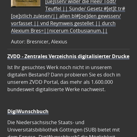
[ue]ssen/ wider die Heel/ Todt/
Teuffel || Sünde/ Gesetz #[et]c̃ tr#
[oe]stlich zulesen/|| allen bl#[oe]den gewissen/
vorfasset || vnd Reymweis gestellet || durch
Alexium Bres=||nicerum Cotbusianum.||
Autor: Bresnicer, Alexius
ZVDD - Zentrales Verzeichnis digitalisierter Drucke
Ist Ihr gesuchtes Werk noch nicht in unserem
digitalen Bestand? Dann probieren Sie es doch in
unserem ZVDD Portal, das mehr als 1.600.000
bundesweit digitalisierte Werke nachweist.
DigiWunschbuch
Die Niedersächsische Staats- und
Universitätsbibliothek Göttingen (SUB) bietet mit