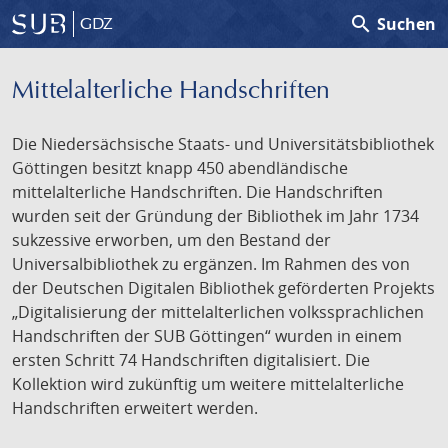
search
Suchen
GDZ
Mittelalterliche Handschriften
Die Niedersächsische Staats- und Universitätsbibliothek
Göttingen besitzt knapp 450 abendländische
mittelalterliche Handschriften. Die Handschriften
wurden seit der Gründung der Bibliothek im Jahr 1734
sukzessive erworben, um den Bestand der
Universalbibliothek zu ergänzen. Im Rahmen des von
der Deutschen Digitalen Bibliothek geförderten Projekts
„Digitalisierung der mittelalterlichen volkssprachlichen
Handschriften der SUB Göttingen“ wurden in einem
ersten Schritt 74 Handschriften digitalisiert. Die
Kollektion wird zukünftig um weitere mittelalterliche
Handschriften erweitert werden.