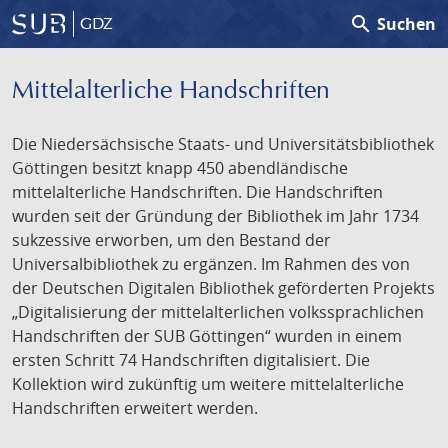
search
Suchen
GDZ
Mittelalterliche Handschriften
Die Niedersächsische Staats- und Universitätsbibliothek
Göttingen besitzt knapp 450 abendländische
mittelalterliche Handschriften. Die Handschriften
wurden seit der Gründung der Bibliothek im Jahr 1734
sukzessive erworben, um den Bestand der
Universalbibliothek zu ergänzen. Im Rahmen des von
der Deutschen Digitalen Bibliothek geförderten Projekts
„Digitalisierung der mittelalterlichen volkssprachlichen
Handschriften der SUB Göttingen“ wurden in einem
ersten Schritt 74 Handschriften digitalisiert. Die
Kollektion wird zukünftig um weitere mittelalterliche
Handschriften erweitert werden.