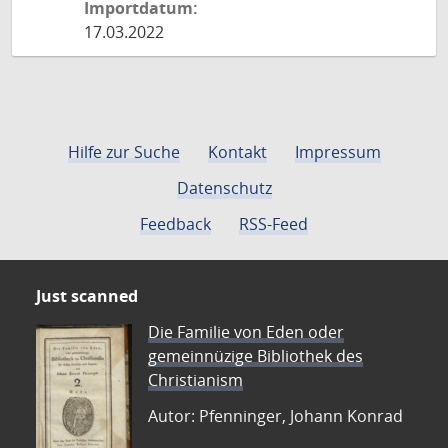
Importdatum:
17.03.2022
Hilfe zur Suche
Kontakt
Impressum
Datenschutz
Feedback
RSS-Feed
Just scanned
Die Familie von Eden oder
gemeinnüzige Bibliothek des
Christianism
Autor: Pfenninger, Johann Konrad