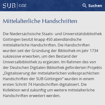
search
Suchen
GDZ
Mittelalterliche Handschriften
Die Niedersächsische Staats- und Universitätsbibliothek
Göttingen besitzt knapp 450 abendländische
mittelalterliche Handschriften. Die Handschriften
wurden seit der Gründung der Bibliothek im Jahr 1734
sukzessive erworben, um den Bestand der
Universalbibliothek zu ergänzen. Im Rahmen des von
der Deutschen Digitalen Bibliothek geförderten Projekts
„Digitalisierung der mittelalterlichen volkssprachlichen
Handschriften der SUB Göttingen“ wurden in einem
ersten Schritt 74 Handschriften digitalisiert. Die
Kollektion wird zukünftig um weitere mittelalterliche
Handschriften erweitert werden.