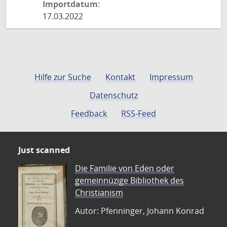
Importdatum:
17.03.2022
Hilfe zur Suche
Kontakt
Impressum
Datenschutz
Feedback
RSS-Feed
Just scanned
Die Familie von Eden oder
gemeinnüzige Bibliothek des
Christianism
Autor: Pfenninger, Johann Konrad