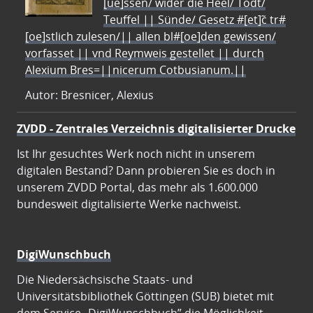
[ue]ssen/ wider die Heel/ Todt/
Teuffel || Sünde/ Gesetz #[et]c̃ tr#
[oe]stlich zulesen/|| allen bl#[oe]den gewissen/
vorfasset || vnd Reymweis gestellet || durch
Alexium Bres=||nicerum Cotbusianum.||
Autor: Bresnicer, Alexius
ZVDD - Zentrales Verzeichnis digitalisierter Drucke
Ist Ihr gesuchtes Werk noch nicht in unserem
digitalen Bestand? Dann probieren Sie es doch in
unserem ZVDD Portal, das mehr als 1.600.000
bundesweit digitalisierte Werke nachweist.
DigiWunschbuch
Die Niedersächsische Staats- und
Universitätsbibliothek Göttingen (SUB) bietet mit