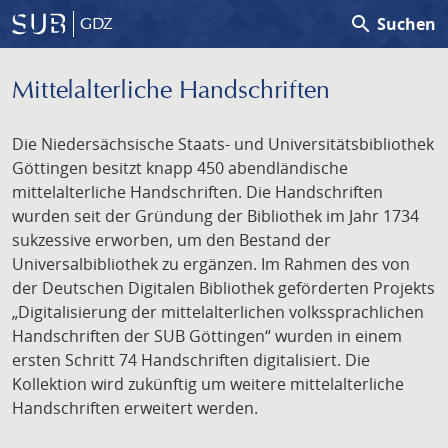
search
Suchen
GDZ
Mittelalterliche Handschriften
Die Niedersächsische Staats- und Universitätsbibliothek
Göttingen besitzt knapp 450 abendländische
mittelalterliche Handschriften. Die Handschriften
wurden seit der Gründung der Bibliothek im Jahr 1734
sukzessive erworben, um den Bestand der
Universalbibliothek zu ergänzen. Im Rahmen des von
der Deutschen Digitalen Bibliothek geförderten Projekts
„Digitalisierung der mittelalterlichen volkssprachlichen
Handschriften der SUB Göttingen“ wurden in einem
ersten Schritt 74 Handschriften digitalisiert. Die
Kollektion wird zukünftig um weitere mittelalterliche
Handschriften erweitert werden.