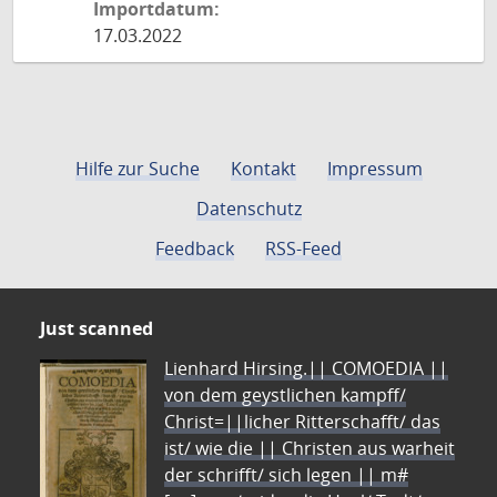
Importdatum:
17.03.2022
Hilfe zur Suche
Kontakt
Impressum
Datenschutz
Feedback
RSS-Feed
Just scanned
Lienhard Hirsing.|| COMOEDIA ||
von dem geystlichen kampff/
Christ=||licher Ritterschafft/ das
ist/ wie die || Christen aus warheit
der schrifft/ sich legen || m#