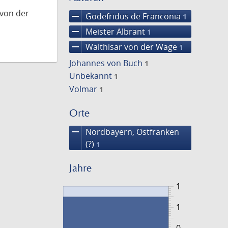
 von der
remove
Godefridus de Franconia
1
remove
Meister Albrant
1
remove
Walthisar von der Wage
1
Johannes von Buch
1
Unbekannt
1
Volmar
1
Orte
remove
Nordbayern, Ostfranken
(?)
1
Jahre
1
1