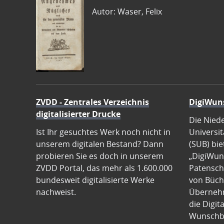
Autor: Waser, Felix
ZVDD - Zentrales Verzeichnis
DigiWun
digitalisierter Drucke
Die Nied
Ist Ihr gesuchtes Werk noch nicht in
Universit
unserem digitalen Bestand? Dann
(SUB) bie
probieren Sie es doch in unserem
„DigiWun
ZVDD Portal, das mehr als 1.600.000
Patenscha
bundesweit digitalisierte Werke
von Büch
nachweist.
Übernehm
die Digit
Wunschb