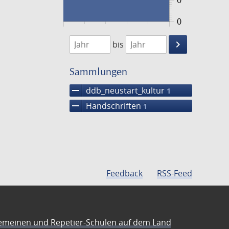
0
0
1474
1475
keyboard_arrow_right
bis
Suche
einschränke
Sammlungen
remove
ddb_neustart_kultur
1
remove
Handschriften
1
Feedback
RSS-Feed
emeinen und Repetier-Schulen auf dem Land