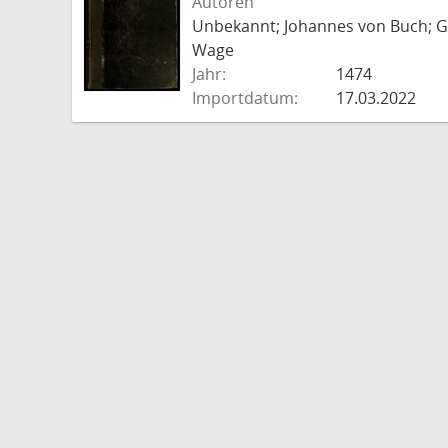
Autoren
Unbekannt; Johannes von Buch; Go
Wage
Jahr:
1474
Importdatum:
17.03.2022