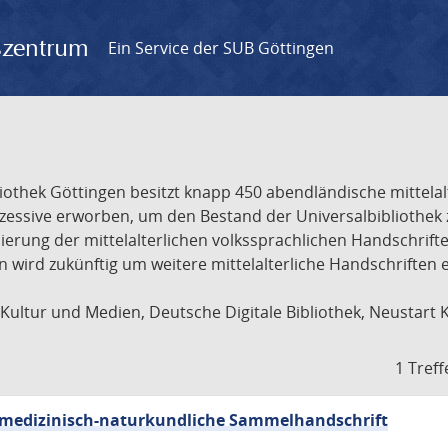
gszentrum
Ein Service der SUB Göttingen
liothek Göttingen besitzt knapp 450 abendländische mittela
ukzessive erworben, um den Bestand der Universalbibliothe
lisierung der mittelalterlichen volkssprachlichen Handschri
ion wird zukünftig um weitere mittelalterliche Handschriften
ultur und Medien, Deutsche Digitale Bibliothek, Neustart 
1 Treff
sch-medizinisch-naturkundliche Sammelhandschrift