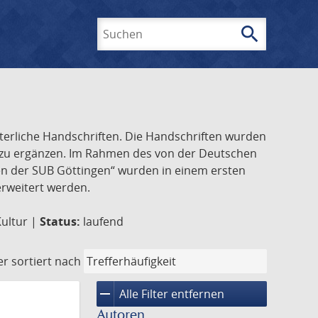
search
Suchen
lterliche Handschriften. Die Handschriften wurden
k zu ergänzen. Im Rahmen des von der Deutschen
ften der SUB Göttingen“ wurden in einem ersten
 erweitert werden.
Kultur |
Status:
laufend
er
sortiert nach
remove
Alle Filter entfernen
Autoren